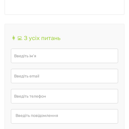
👩‍💻 З усіх питань