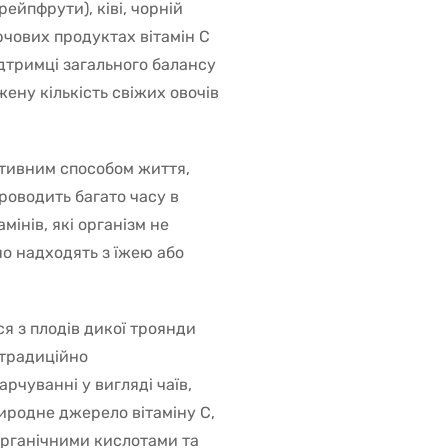
ейпфрути), ківі, чорній
арчових продуктах вітамін С
дтримці загального балансу
ену кількість свіжих овочів
активним способом життя,
проводить багато часу в
мінів, які організм не
но надходять з їжею або
я з плодів дикої троянди
 традиційно
чуванні у вигляді чаїв,
природне джерело вітаміну С,
 органічними кислотами та