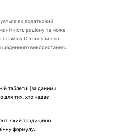
вується як додатковий
манітність раціону та може
я вітаміну С з шипшиною
я щоденного використання.
дній таблетці (за даними
о для тих, хто надає
нт, який традиційно
мінну формулу.