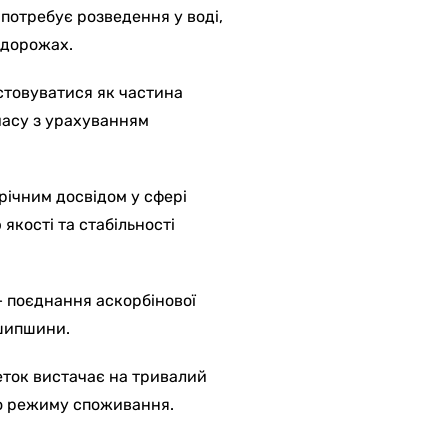
 потребує розведення у воді,
одорожах.
товуватися як частина
часу з урахуванням
річним досвідом у сфері
якості та стабільності
 поєднання аскорбінової
 шипшини.
еток вистачає на тривалий
го режиму споживання.