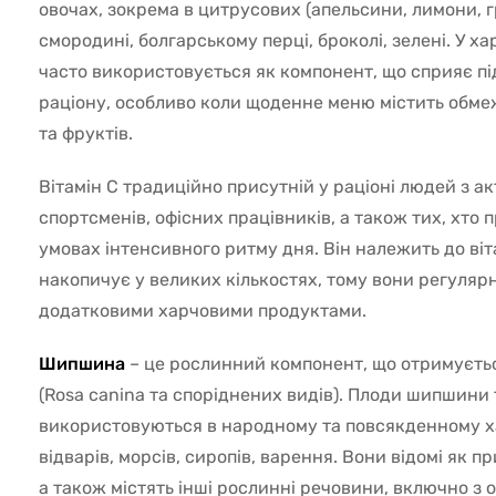
овочах, зокрема в цитрусових (апельсини, лимони, гр
смородині, болгарському перці, броколі, зелені. У х
часто використовується як компонент, що сприяє пі
раціону, особливо коли щоденне меню містить обмеж
та фруктів.
Вітамін С традиційно присутній у раціоні людей з 
спортсменів, офісних працівників, а також тих, хто 
умовах інтенсивного ритму дня. Він належить до віта
накопичує у великих кількостях, тому вони регуляр
додатковими харчовими продуктами.
Шипшина
– це рослинний компонент, що отримуєтьс
(Rosa canina та споріднених видів). Плоди шипшини
використовуються в народному та повсякденному хар
відварів, морсів, сиропів, варення. Вони відомі як 
а також містять інші рослинні речовини, включно з