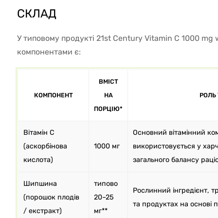
СКЛАД
У типовому продукті 21st Century Vitamin C 1000 mg
компонентами є:
ВМІСТ
КОМПОНЕНТ
НА
РОЛЬ 
ПОРЦІЮ*
Вітамін C
Основний вітамінний ко
(аскорбінова
1000 мг
використовується у хар
кислота)
загального балансу раці
Шипшина
типово
Рослинний інгредієнт, т
(порошок плодів
20–25
та продуктах на основі 
/ екстракт)
мг**