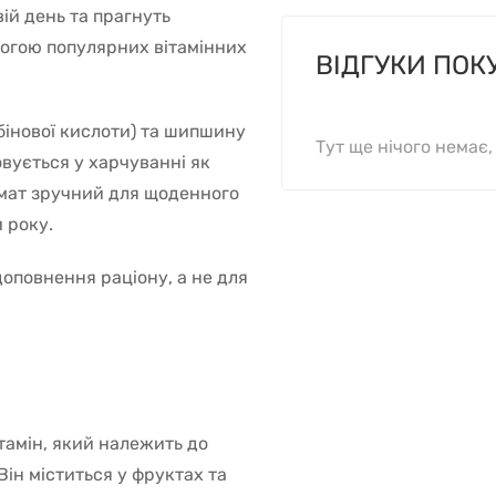
ій день та прагнуть
огою популярних вітамінних
ВІДГУКИ ПОК
бінової кислоти) та шипшину
Тут ще нічого немає
вується у харчуванні як
мат зручний для щоденного
 року.
оповнення раціону, а не для
тамін, який належить до
ін міститься у фруктах та