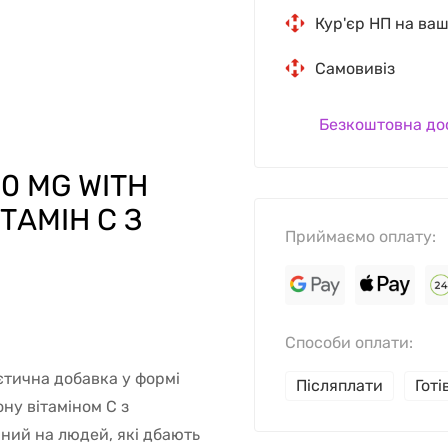
Кур'єр НП на ва
Самовивіз
Безкоштовна до
00 MG WITH
ІТАМІН С З
Приймаємо оплату:
Способи оплати:
ієтична добавка у формі
Післяплати
Гот
ну вітаміном С з
ний на людей, які дбають