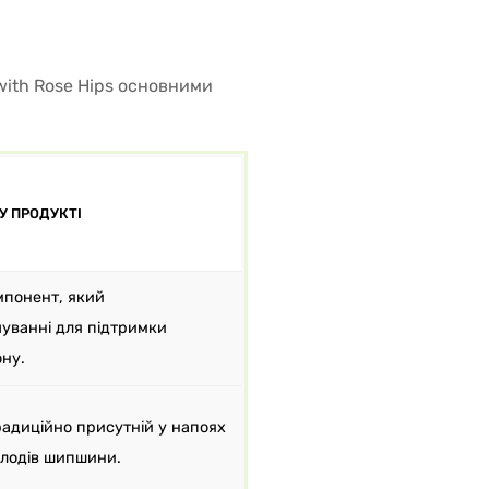
 with Rose Hips основними
У ПРОДУКТІ
мпонент, який
чуванні для підтримки
ону.
радиційно присутній у напоях
плодів шипшини.