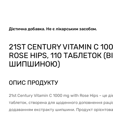
81754
Дієтична добавка. Не є лікарським засобом.
21ST CENTURY VITAMIN C 10
ROSE HIPS, 110 ТАБЛЕТОК (В
ШИПШИНОЮ)
ОПИС ПРОДУКТУ
21st Century Vitamin C 1000 mg with Rose Hips – це д
таблеток, створена для щоденного доповнення раціо
додаванням екстракту шипшини. Продукт орієнтова