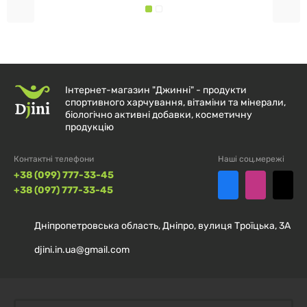
ввечері на ретельно очищену шкіру навколо очей.
Використовуйте невелику кількість засобу,
розподіляючи його легкими постукуючими рухами
кінчиків пальців від внутрішнього куточка ока до
зовнішнього. Для посилення дренажного ефекту
Інтернет-магазин "Джинні" - продукти
спортивного харчування, вітаміни та мінерали,
можна виконувати легкий круговий масаж. Крем
біологічно активні добавки, косметичну
продукцію
миттєво вбирається, що робить його ідеальною
базою під макіяж — консилер після нього лягає рівно
Контактні телефони
Наші соц.мережі
і не скочується.
+38 (099) 777-33-45
+38 (097) 777-33-45
Додаткові питання (FAQ):
Дніпропетровська область, Дніпро, вулиця Троїцька, 3А
Як працює система відбиття світла в цьому
djini.in.ua@gmail.com
кремі?
Спеціальні мікрочастинки у складі заломлюють
світло так, що тіні від зморшок та темних кіл