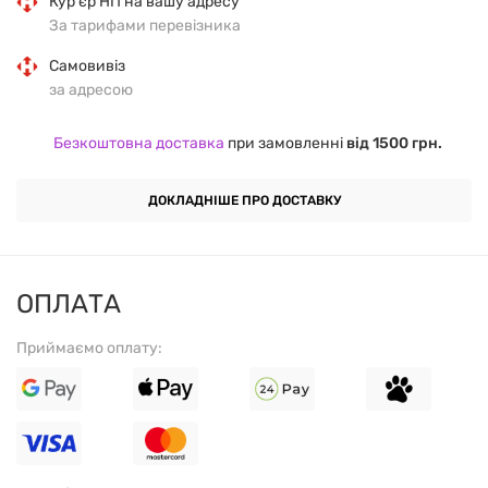
Кур'єр НП на вашу адресу
освітлення та світловідбивальні частинки візуально
За тарифами перевізника
розгладжують шкіру та маскують недоліки, тоді як
Самовивіз
активні дренажні компоненти борються з
за адресою
внутрішніми причинами набряків та темних кіл.
Шкіра навколо очей стає більш щільною, підтягнутою
Безкоштовна доставка
при замовленні
від 1500 грн.
та ідеально захищеною від агресивного впливу
зовнішнього середовища.
ДОКЛАДНІШЕ ПРО ДОСТАВКУ
Головні переваги:
ОПЛАТА
Забезпечує
екстремальне багатоступеневе
Приймаємо оплату:
зволоження
протягом усього дня.
Ефективно
освітлює темні кола
та вирівнює тон
шкіри навколо очей.
Має потужну
дію проти набряків
, запобігаючи