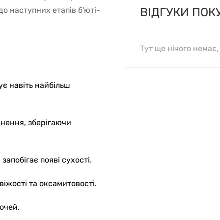
о наступних етапів б'юті-
ВІДГУКИ ПОК
Тут ще нічого немає
ує навіть найбільш
нення, зберігаючи
запобігає появі сухості.
віжості та оксамитовості.
очей.