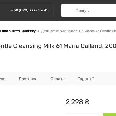
+38 (099) 777-33-45
 для зняття макіяжу
Делікатне очищувальне молочко Gentle Clean
le Cleansing Milk 61 Maria Galland, 20
уки
Доставка
Оплата
Гарантії
2
298
₴