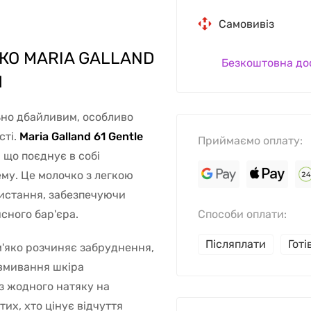
Самовивіз
КО MARIA GALLAND
Безкоштовна до
Л
ьно дбайливим, особливо
сті.
Maria Galland 61 Gentle
Приймаємо оплату:
 що поєднує в собі
ему. Це молочко з легкою
ристання, забезпечуючи
сного бар'єра.
Способи оплати:
Післяплати
Гот
м'яко розчиняє забруднення,
 вмивання шкіра
з жодного натяку на
тих, хто цінує відчуття