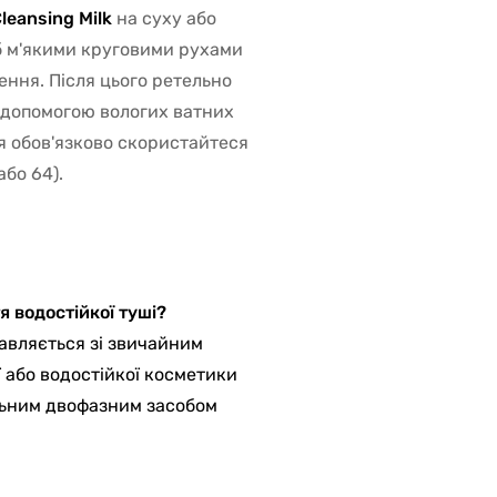
Cleansing Milk
на суху або
сіб м'якими круговими рухами
ення. Після цього ретельно
а допомогою вологих ватних
я обов'язково скористайтеся
або 64).
 водостійкої туші?
авляється зі звичайним
 або водостійкої косметики
льним двофазним засобом