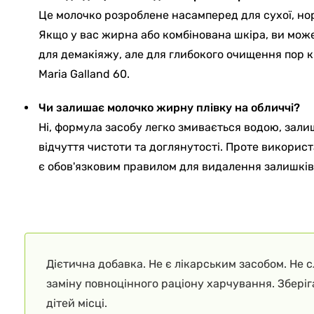
Це молочко розроблене насамперед для сухої, нор
Якщо у вас жирна або комбінована шкіра, ви мож
для демакіяжу, але для глибокого очищення пор к
Maria Galland 60.
Чи залишає молочко жирну плівку на обличчі?
Ні, формула засобу легко змивається водою, зал
відчуття чистоти та доглянутості. Проте викорис
є обов'язковим правилом для видалення залишкі
Дієтична добавка. Не є лікарським засобом. Не 
заміну повноцінного раціону харчування. Збері
дітей місці.