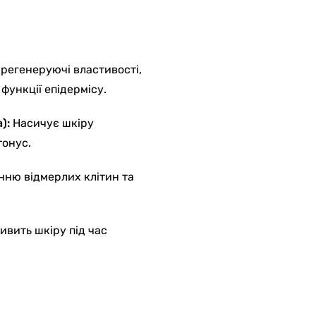
 регенеруючі властивості,
функції епідермісу.
):
Насичує шкіру
тонус.
нню відмерлих клітин та
ивить шкіру під час
.