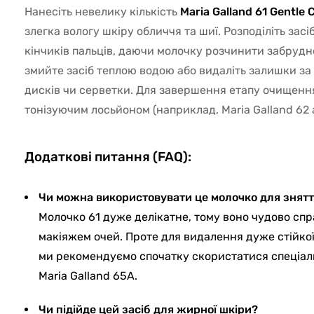
Нанесіть невелику кількість
Maria Galland 61 Gentle 
злегка вологу шкіру обличчя та шиї. Розподіліть за
кінчиків пальців, даючи молочку розчинити забрудн
змийте засіб теплою водою або видаліть залишки з
дисків чи серветки. Для завершення етапу очищенн
тонізуючим лосьйоном (наприклад, Maria Galland 62 
Додаткові питання (FAQ):
Чи можна використовувати це молочко для зняття
Молочко 61 дуже делікатне, тому воно чудово спр
макіяжем очей. Проте для видалення дуже стійкої
ми рекомендуємо спочатку скористатися спеціа
Maria Galland 65A.
Чи підійде цей засіб для жирної шкіри?