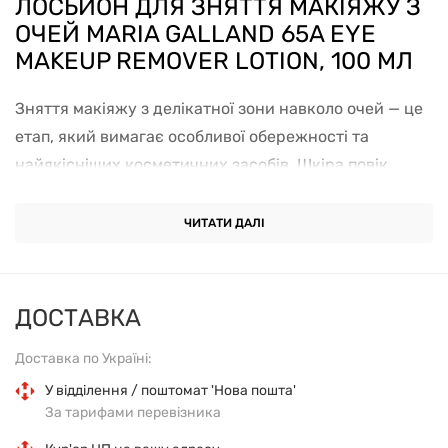
ЛОСЬЙОН ДЛЯ ЗНЯТТЯ МАКІЯЖУ З
ОЧЕЙ MARIA GALLAND 65A EYE
MAKEUP REMOVER LOTION, 100 МЛ
Зняття макіяжу з делікатної зони навколо очей — це
етап, який вимагає особливої обережності та
найякісніших косметичних засобів. Шкіра повік
надзвичайно тонка, позбавлена великої кількості
сальних залоз і тому легко піддається подразненню,
ЧИТАТИ ДАЛІ
появі ранніх зморшок чи розтягуванню під час
механічного тертя. Двофазний лосьйон
Maria Galland
65A Eye Makeup Remover Lotion
— це професійний
ДОСТАВКА
засіб преміумкласу, який перетворює щоденний
Доставка по Україні:
демакіяж на абсолютно комфортний і безпечний
ритуал. Завдяки своїй унікальній двофазній текстурі
У відділення / поштомат 'Нова пошта'
За тарифами перевізника
(гармонійне поєднання поживної олійної та
освіжаючої водної основ), він здатний розчинити