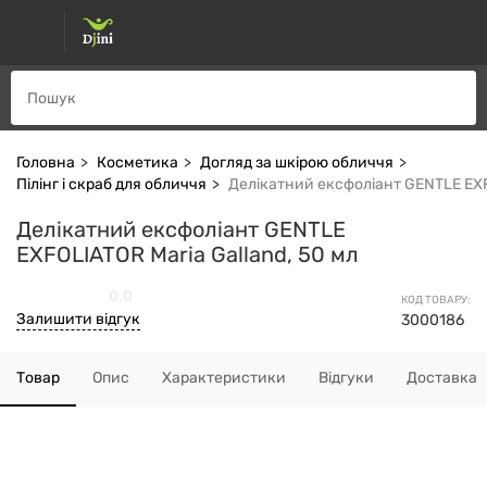
Головна
Косметика
Догляд за шкірою обличчя
Пілінг і скраб для обличчя
Делікатний ексфоліант GENTLE EXFO
Делікатний ексфоліант GENTLE
EXFOLIATOR Maria Galland, 50 мл
0.0
КОД ТОВАРУ:
Залишити відгук
3000186
Товар
Опис
Характеристики
Відгуки
Доставка