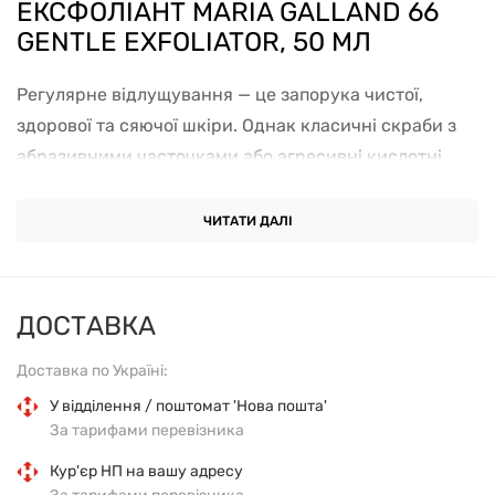
ЕКСФОЛІАНТ MARIA GALLAND 66
GENTLE EXFOLIATOR, 50 МЛ
Регулярне відлущування — це запорука чистої,
здорової та сяючої шкіри. Однак класичні скраби з
абразивними часточками або агресивні кислотні
пілінги підходять далеко не всім, особливо якщо
ваша шкіра схильна до подразнень, почервоніння чи
ЧИТАТИ ДАЛІ
має тонку судинну сіточку. Делікатний ексфоліант
Maria Galland 66 Gentle Exfoliator
— це інноваційна
розробка французьких косметологів, яка пропонує
ДОСТАВКА
революційний, максимально нетравматичний підхід
Доставка по Україні:
до глибокого очищення епідермісу. Цей преміальний
засіб створений на основі ферментів і не містить
У відділення / поштомат 'Нова пошта'
За тарифами перевізника
жодних жорстких скрабувальних гранул.
Кур'єр НП на вашу адресу
Унікальна особливість продукту полягає в його