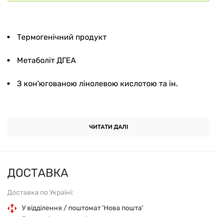
Термогенічний продукт
Метаболіт ДГЕА
З кон'югованою лінолевою кислотою та ін.
Харчова добавка
ЧИТАТИ ДАЛІ
Підтримує загальний стан здоров'я
Сімейне підприємство, засноване 1968 року
ДОСТАВКА
Відповідність стандарту якості GMP
Доставка по Україні:
7-кето-ДГЕА - це природний метаболіт
У відділення / поштомат 'Нова пошта'