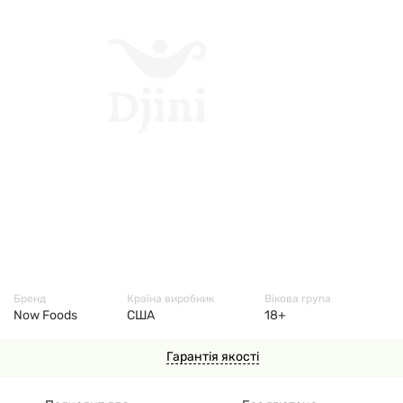
6275
Бренд
Країна виробник
Вікова група
Now Foods
США
18+
Гарантія якості