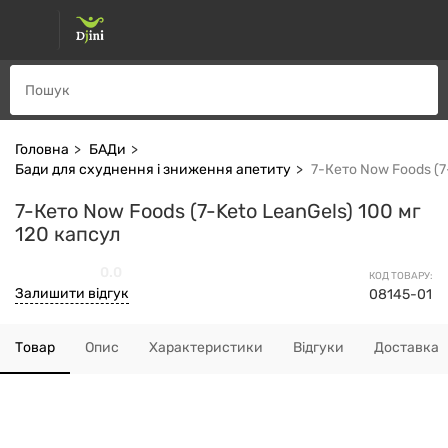
Головна
БАДи
Бади для схуднення і зниження апетиту
7-Кето Now Foods (7
7-Кето Now Foods (7-Keto LeanGels) 100 мг
120 капсул
0.0
КОД ТОВАРУ:
Залишити відгук
08145-01
Товар
Опис
Характеристики
Відгуки
Доставка