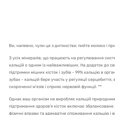
5829
Ви, напевно, чули це з дитинства: пийте молоко і пр
З усіх мінералів, що працюють на регулювання систе
кальцій є одним із найважливіших. На додаток до св
підтримки міцних кісток і зубів - 99% кальцію в орган
зубах - кальцій бере участь у регуляції серцебиття,
скороченні м'язів і сприяє нервовій функції. **
Однак ваш організм не виробляє кальцій природним
підтримання здоров'я кісток включає збалансоване 
фізичні вправи та адекватне споживання кальцію і в