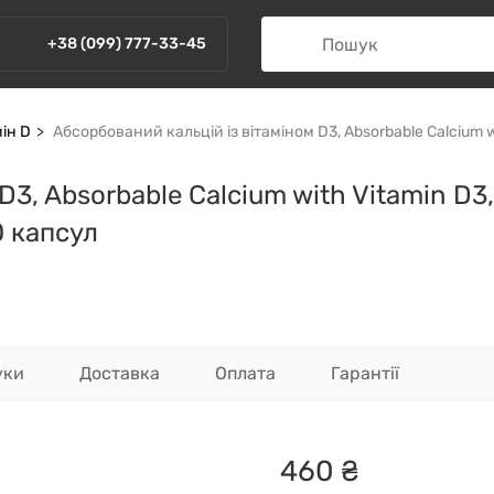
+38 (099) 777-33-45
мін D
Абсорбований кальцій із вітаміном D3, Absorbable Calcium wit
3, Absorbable Calcium with Vitamin D3,
0 капсул
уки
Доставка
Оплата
Гарантії
460
₴