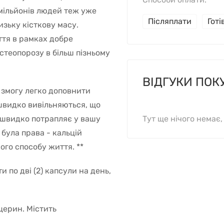
 мільйонів людей теж уже
Післяплати
Гот
зьку кісткову масу.
тя в рамках добре
стеопорозу в більш пізньому
ВІДГУКИ ПОК
є змогу легко доповнити
 швидко вивільняються, що
 швидко потрапляє у вашу
Тут ще нічого немає
була права - кальцій
ого способу життя. **
по дві (2) капсули на день,
іцерин. Містить