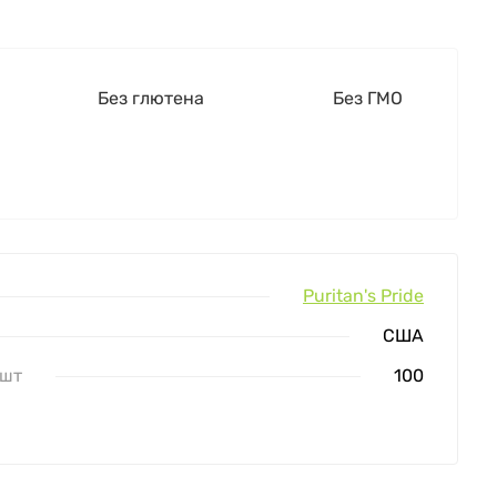
Без глютена
Без ГМО
Puritan's Pride
США
 шт
100