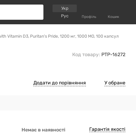
Укр
Рус
Профіль
Кошик
h Vitamin D3, Puritan's Pride, 1200 мг, 1000 МО, 100 капсул
Код товару:
PTP-16272
Додати до порівняння
У обране
Гарантія якості
Немає в наявності