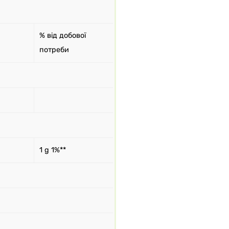
% від добової
потреби
1 g 1%**