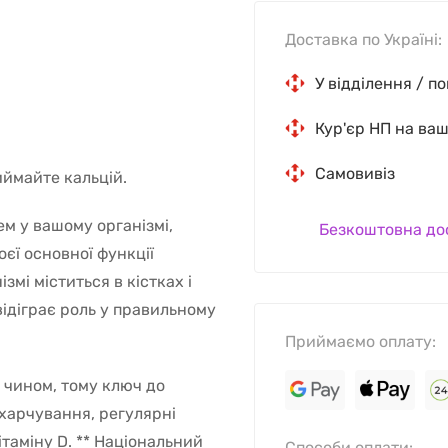
Доставка по Україні:
У відділення / п
Кур'єр НП на ва
Самовивіз
иймайте кальцій.
м у вашому організмі,
Безкоштовна до
оєї основної функції
ізмі міститься в кістках і
 відіграє роль у правильному
Приймаємо оплату:
 чином, тому ключ до
харчування, регулярні
ітаміну D. ** Національний
Способи оплати: