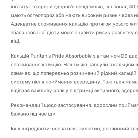
інститут охорони здоров'я повідомляє, що понад 40
мають остеопороз або мають високий ризик через ни
Адекватне споживання кальцію протягом усього жит
збалансованої дієти може знизити ризик розвитку о
віці.
Кальцій Puritan's Pride Absorbable з вітаміном D3 да
споживання кальцію. Наші м'які капсули з кальцієм
означає, що попередньо розчинений рідкий кальцій
систему після приймання всередину. Тож твоя мама 
відіграє важливу роль у підтримці активного, здоров
Рекомендації щодо застосування: дорослим приймати 
бажано під час їди.
Інші інгредієнти: соєва олія, желатин, рослинний гл