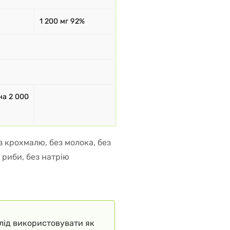
1 200 мг 92%
на 2 000
з крохмалю, без молока, без
 риби, без натрію
слід використовувати як