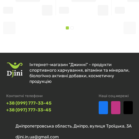
Порцій в упаковці:
120
% від
Кількість
добової
в 1 порції
норми
Калорії
5
Інтернет-магазин "Джинні" - продукти
Кальцій (у вигляді
спортивного харчування, вітаміни та мінерали,
двозаміненого фосфату
56 мг
4 %
біологічно активні добавки, косметичну
продукцію
кальцію)
Контактні телефони
Наші соц.мережі
N-ацетилцистеїн
1 г
†
+38 (099) 777-33-45
+38 (097) 777-33-45
† Добову норму не визначено.
Дніпропетровська область, Дніпро, вулиця Троїцька, 3А
djini.in.ua@gmail.com