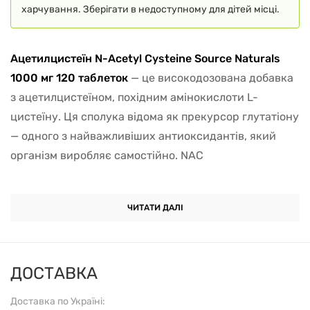
харчування. Зберігати в недоступному для дітей місці.
Ацетилцистеїн N-Acetyl Cysteine Source Naturals
1000 мг 120 таблеток
— це високодозована добавка
з ацетилцистеїном, похідним амінокислоти L-
цистеїну. Ця сполука відома як прекурсор глутатіону
— одного з найважливіших антиоксидантів, який
організм виробляє самостійно. NAC
використовується для захисту клітин від окисного
стресу, підтримки дихальної системи, печінки та
ЧИТАТИ ДАЛІ
стійкості організму до зовнішніх навантажень.
Одна з основних властивостей NAC — здатність
підвищувати рівень глутатіону
. Це особливо
ДОСТАВКА
важливо за хронічної втоми, роботи в умовах
Доставка по Україні:
забрудненого повітря, вживання великої кількості