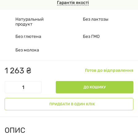
Гарантія якості
Натуральный
Без лактозы
продукт
Без глютена
Без ГМО
Без молока
1
263
₴
Готов до відправлення
ДО КОШИКУ
ПРИДБАТИ В ОДИН КЛІК
ОПИС