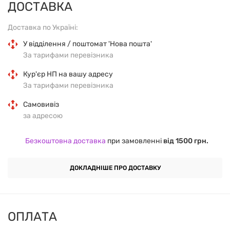
ДОСТАВКА
ефективність при підвищених навантаженнях,
діабеті, окисному стресі або нейропатіях.
Доставка по Україні:
У відділення / поштомат 'Нова пошта'
600 мг альфа-ліпоєвої кислоти
у кожній
За тарифами перевізника
веганській капсулі
Кур'єр НП на вашу адресу
За тарифами перевізника
Сприяє
антиоксидантному захисту
і регенерації
глутатіону
Самовивіз
за адресою
Підтримка нервової системи
і регуляції рівня
Безкоштовна доставка
при замовленні
від 1500 грн.
глюкози
Універсальна дія — працює і в жиророзчинному, і у
ДОКЛАДНІШЕ ПРО ДОСТАВКУ
водному середовищі
Без глютену, молока, яєць, сої, риби, ГМО та
ОПЛАТА
алергенів