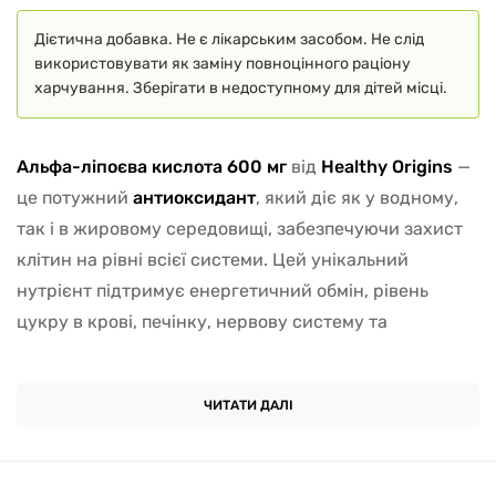
Дієтична добавка. Не є лікарським засобом. Не слід
використовувати як заміну повноцінного раціону
харчування. Зберігати в недоступному для дітей місці.
Альфа-ліпоєва кислота 600 мг
від
Healthy Origins
—
це потужний
антиоксидант
, який діє як у водному,
так і в жировому середовищі, забезпечуючи захист
клітин на рівні всієї системи. Цей унікальний
нутрієнт підтримує енергетичний обмін, рівень
цукру в крові, печінку, нервову систему та
метаболізм вітамінів С і Е.
Alpha Lipoic Acid
відомий
своєю здатністю відновлювати інші антиоксиданти,
ЧИТАТИ ДАЛІ
сприяючи регенерації глутатіону, найпотужнішого
захисника клітин. Високе дозування —
600 мг у
кожній капсулі
— забезпечує терапевтичну