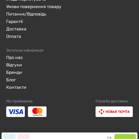
Умови повернення товару
Питання/Відповідь
Гарантії
Доставка
Оплата
Загальна інформація
Про нас
Відгуки
Бренди
Блог
Контакти
Ми приймаємо
Служби доставки
djini.com.ua ©2019 - 2026 / Всі права захищені
0
₴