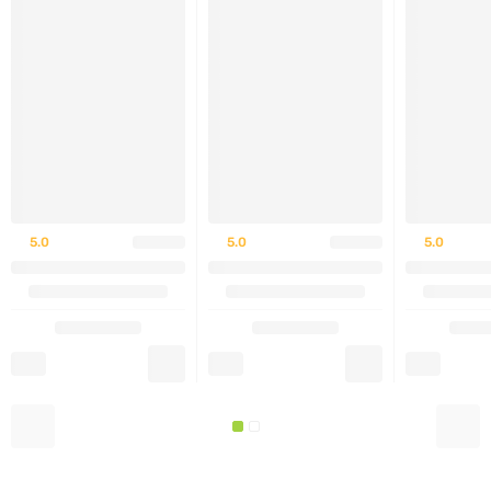
Біотин
15 мкг
50%
Пантотенова кислота
5 мг
100%
Холін
5,5 мг
*
Йод
75 мкг
50%
5.0
5.0
5.0
Цинк
2,7 мг
25%
Суміш 26 фруктів та
50 мг
*
овочів
* – добова норма не встановлена
ЯК ВЖИВАТИ: