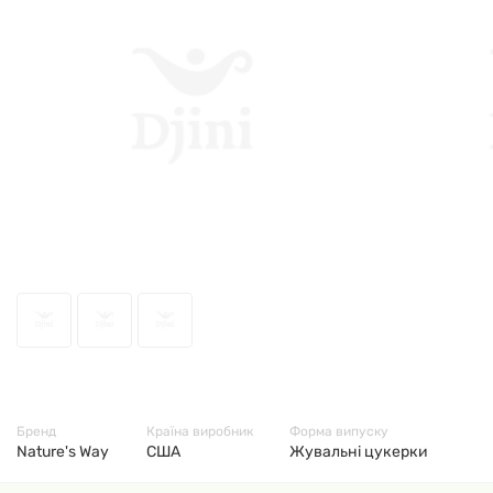
68762
Бренд
Країна виробник
Форма випуску
Nature's Way
США
Жувальні цукерки