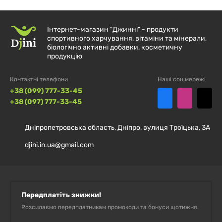
Дітям від 4 років – по 2 жувальні цукерки на день під
Інтернет-магазин "Джинні" - продукти
час їжі. Дітям 2–3 років – по 1 цукерці на день. Не
спортивного харчування, вітаміни та мінерали,
біологічно активні добавки, косметичну
перевищувати рекомендовану дозу.
продукцію
Контактні телефони
Наші соц.мережі
ФОРМА ВИПУСКУ:
+38 (099) 777-33-45
+38 (097) 777-33-45
Баночка – 40 жувальних цукерок.
Дніпропетровська область, Дніпро, вулиця Троїцька, 3А
ВАЖЛИВО:
djini.in.ua@gmail.com
Харчова добавка, а не лікарський засіб. Перед
використанням рекомендована консультація
педіатра. Не містить цукру, глютену, штучних
Передплатіть знижки!
барвників та ароматизаторів.
Розсилаємо передплатникам промокоди та бонуси щотижня.