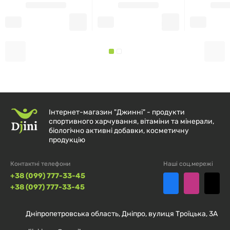
Частинки натурального походження можуть бути
видимі в продукті.
склад
Розмір порції:
2 шт.
Інтернет-магазин "Джинні" - продукти
спортивного харчування, вітаміни та мінерали,
Порцій в контейнері:
125
біологічно активні добавки, косметичну
продукцію
Кількість
% Від
Контактні телефони
Наші соц.мережі
на
добової
+38 (099) 777-33-45
порцію
потреби
+38 (097) 777-33-45
калорії
5
Дніпропетровська область, Дніпро, вулиця Троїцька, 3А