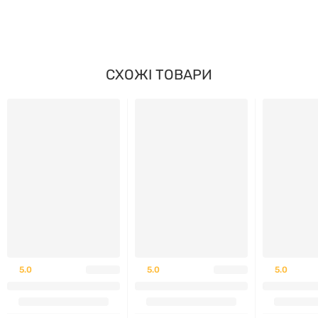
обробляє інші інгредієнти, що містять ці алергени.
СХОЖІ ТОВАРИ
Попередження
Увага:
продукт призначений тільки для дорослих. У
разі вагітності / годування грудьми, прийому
медичних препаратів або наявності будь-якого
захворювання слід проконсультуватися з лікарем
перед вживанням продукту. Зберігати в
недоступному для дітей місці.
Після відкриття упаковки зберігати в прохолодному,
сухому місці.
5.0
5.0
5.0
Продукт може природним чином змінювати колір.