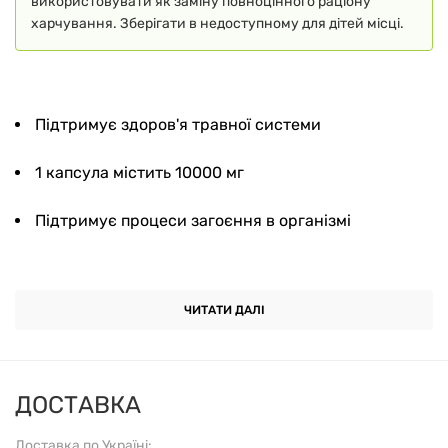
використовувати як заміну повноцінного раціону
харчування. Зберігати в недоступному для дітей місці.
Підтримує здоров'я травної системи
1 капсула містить 10000 мг
Підтримує процеси загоєння в організмі
Не містить ГМО
ЧИТАТИ ДАЛІ
Харчова добавка
Підтримує загальний стан здоров'я
ДОСТАВКА
Сімейне підприємство, засноване в 1968 році
Доставка по Україні: