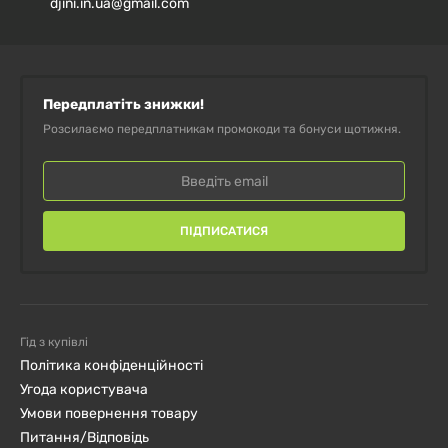
djini.in.ua@gmail.com
всього жирів
0,5 г
<1% *
Органічне алое вера (Aloe
barbadensis) (внутрішній лист)
100 мг
†
Передплатіть знижки!
(200: 1) (еквівалентно 20 000
Розсилаємо передплатникам промокоди та бонуси щотижня.
мг чистого гелю алое вера)
* Відсоток денної норми засновані на дієті в 2000
калорій.
ПІДПИСАТИСЯ
† Добова доза не визначена.
Гід з купівлі
Політика конфіденційності
Угода користувача
Умови повернення товару
Питання/Відповідь