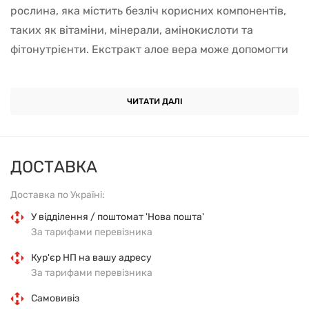
рослина, яка містить безліч корисних компонентів,
таких як вітаміни, мінерали, амінокислоти та
фітонутрієнти. Екстракт алое вера може допомогти
поліпшити травлення, підтримувати здоров'я шкіри,
зміцнювати імунну систему, а також зменшувати
ЧИТАТИ ДАЛІ
запалення і знижувати рівень стресу в організмі.
Bios Line Aloe Vera Pura містить високоякісний
екстракт алое вера, який виробляється з листя
ДОСТАВКА
рослини методом холодного віджиму. Цей спосіб дає
Доставка по Україні:
можливість зберегти всі корисні властивості
рослини в максимальній кількості. Добавка не
У відділення / поштомат 'Нова пошта'
За тарифами перевізника
містить барвників, консервантів і штучних
ароматизаторів, що робить її безпечною для
Кур'єр НП на вашу адресу
За тарифами перевізника
використання.
Самовивіз
Bios Line Aloe Vera Pura може бути корисною для