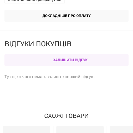
Приймати по одній порції (50 мл) 1-2 рази на день,
вранці перед сніданком і ввечері перед сном,
ДОКЛАДНІШЕ ПРО ОПЛАТУ
розвести в 200 мл води, додати сік чверті лимона.
ВІДГУКИ ПОКУПЦІВ
ЗАЛИШИТИ ВІДГУК
Тут ще нічого немає, залиште перший відгук.
СХОЖІ ТОВАРИ