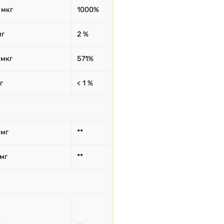
 мкг
1000%
мг
2 %
 мкг
571%
г
< 1 %
 мг
**
 мг
**