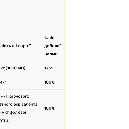
% від
кість в 1 порції
добової
норми
мкг (1000 МО)
125%
 мкг
100%
 мкг харчового
атного еквівалента
100%
 мкг фолієвої
лоти)