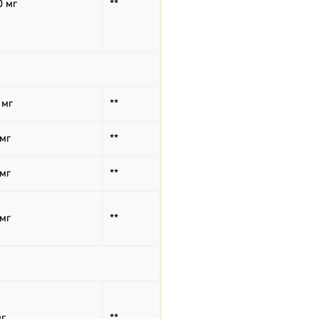
0 мг
**
 мг
**
 мг
**
 мг
**
 мг
**
мг
**