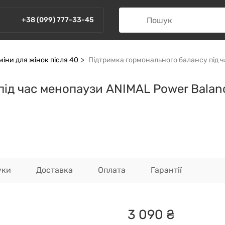
+38 (099) 777-33-45
міни для жінок після 40
Підтримка гормонального балансу під ч
під час менопаузи ANIMAL Power Balan
уки
Доставка
Оплата
Гарантії
3
090
₴