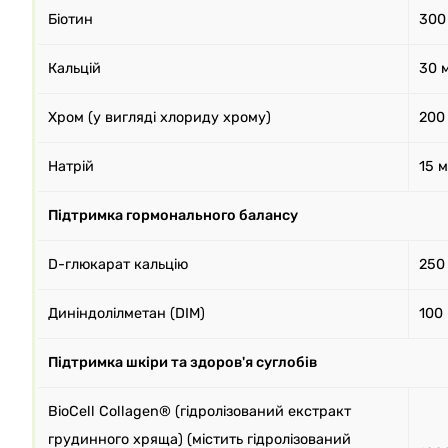
Біотин
300
Кальцій
30 
Хром (у вигляді хлориду хрому)
200
Натрій
15 м
Підтримка гормонального балансу
D-глюкарат кальцію
250
Диніндолілметан (DIM)
100
Підтримка шкіри та здоров'я суглобів
BioCell Collagen® (гідролізований екстракт
грудинного хряща) (містить гідролізований