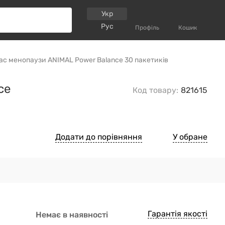
Укр
Рус
Профіль
Кошик
ас менопаузи ANIMAL Power Balance 30 пакетиків
ce
Код товару:
821615
Додати до порівняння
У обране
Гарантія якості
Немає в наявності