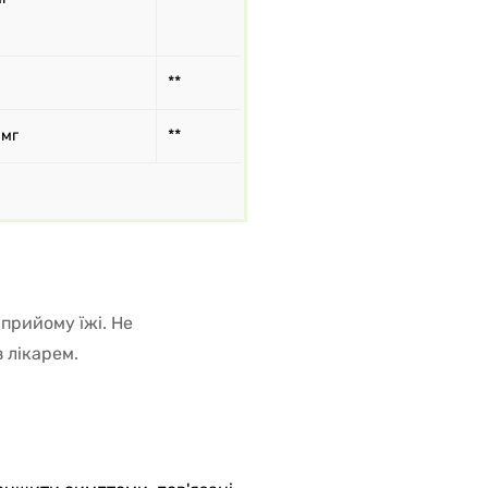
**
 мг
**
 прийому їжі. Не
 лікарем.