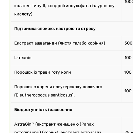
100
колаген типу II, хондроїтинсульфат, гіалуронову
кислоту)
Підтримка спокою, настрою та стресу
Екстракт ашваганди (листя та/або коріння)
300
L-теанін
100
Порошок із трави готу коли
100
Порошок з кореня елеутерококу колючого
100
(Eleutherococcus senticosus).
Біодоступність і засвоєння
AstraGin™ (екстракт женьшеню (Panax
notoginseng) (корінь), екстракт астрагала
25 