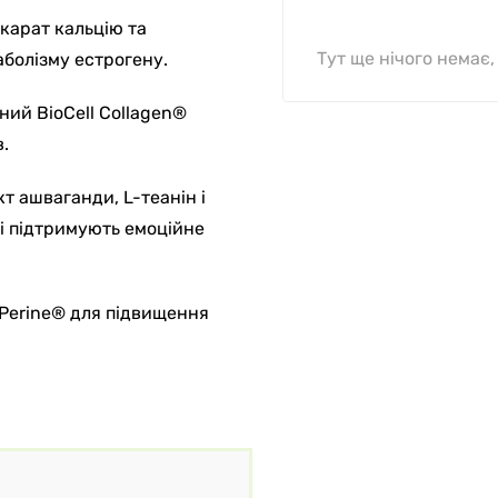
юкарат кальцію та
Тут ще нічого немає
аболізму естрогену.
ний BioCell Collagen®
.
кт ашваганди, L-теанін і
 і підтримують емоційне
ioPerine® для підвищення