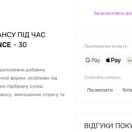
Безкоштовна до
НСУ ПІД ЧАС
NCE
- 30
Приймаємо оплату:
еціалізована добавка,
Способи оплати:
чної форми, особливо під
ьно підібрану суміш
Післяплати
Гот
ансу, зменшенню стресу та
ВІДГУКИ ПОК