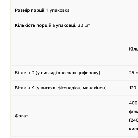
Розмір порції:
1 упаковка
Кількість порцій в упаковці
: 30 шт
Кіль
Вітамін D (у вигляді холекальциферолу)
25 
Вітамін K (у вигляді фітонадіон, менахінон)
120
400
фол
Фолат
(240
кис