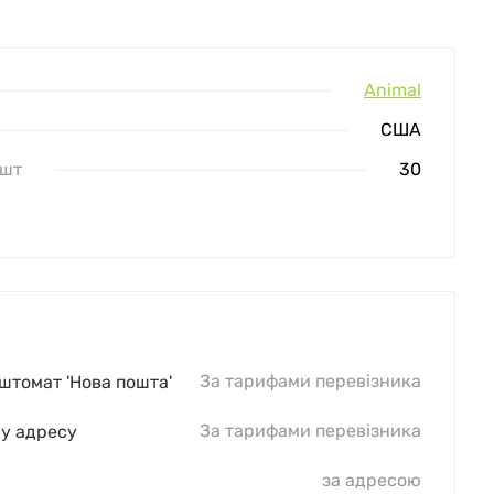
Animal
США
 шт
30
За тарифами перевізника
оштомат 'Нова пошта'
За тарифами перевізника
шу адресу
за адресою