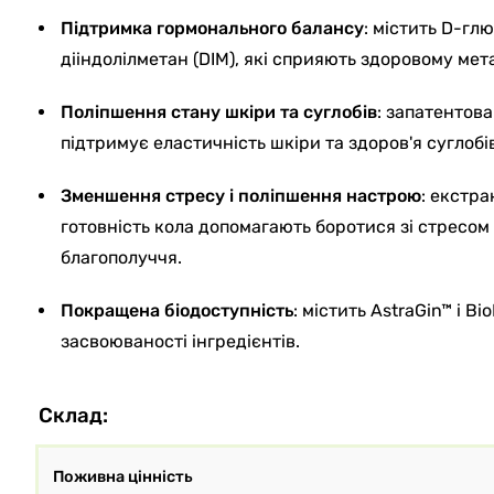
Підтримка гормонального балансу
: містить D-гл
дііндолілметан (DIM), які сприяють здоровому мет
Поліпшення стану шкіри та суглобів
: запатентова
підтримує еластичність шкіри та здоров'я суглобів
Зменшення стресу і поліпшення настрою
: екстра
готовність кола допомагають боротися зі стресом
благополуччя.
Покращена біодоступність
: містить AstraGin™ і B
засвоюваності інгредієнтів.
Склад:
Поживна цінність