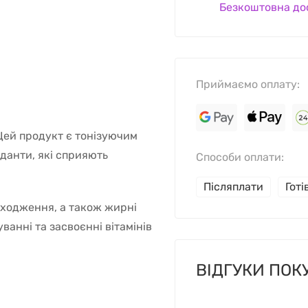
Безкоштовна до
Приймаємо оплату:
Цей продукт є тонізуючим
иданти, які сприяють
Способи оплати:
Післяплати
Гот
походження, а також жирні
уванні та засвоєнні вітамінів
ВІДГУКИ ПОК