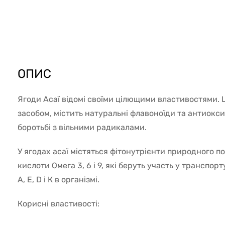
2476
ОПИС
Ягоди Асаї відомі своїми цілющими властивостями. 
засобом, містить натуральні флавоноїди та антиокс
боротьбі з вільними радикалами.
У ягодах асаї містяться фітонутрієнти природного 
кислоти Омега 3, 6 і 9, які беруть участь у транспорт
A, E, D і К в організмі.
Корисні властивості: