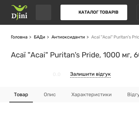
КАТАЛОГ ТОВАРІВ
Головна
БАДи
Антиоксиданти
Асаї "Acai" Puritan's P
Асаї "Acai" Puritan's Pride, 1000 мг
Залишити відгук
0.0
Товар
Опис
Характеристики
Відг