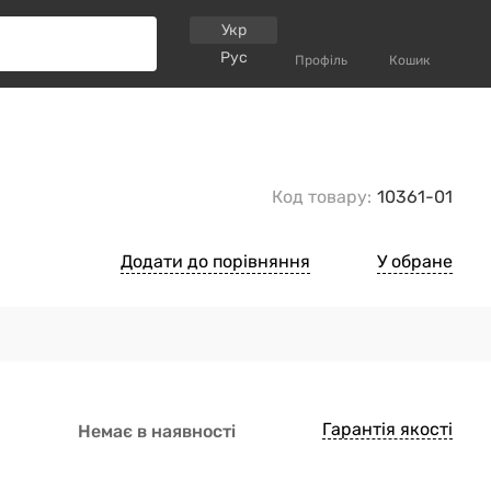
Укр
Рус
Профіль
Кошик
Код товару:
10361-01
Додати до порівняння
У обране
Гарантія якості
Немає в наявності