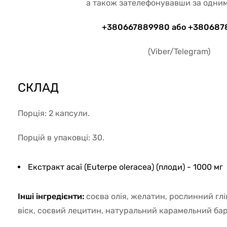
а також зателефонувавши за одним 
+380667889980 або +380687
(Viber/Telegram)
СКЛАД
Порція: 2 капсули.
Порцій в упаковці: 30.
Екстракт асаї (Euterpe oleracea) (плоди) - 1000 мг
Інші інгредієнти:
соєва олія, желатин, рослинний г
віск, соєвий лецитин, натуральний карамельний бар