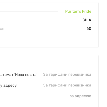
Puritan's Pride
США
 шт
60
За тарифами перевізника
оштомат 'Нова пошта'
За тарифами перевізника
шу адресу
за адресою