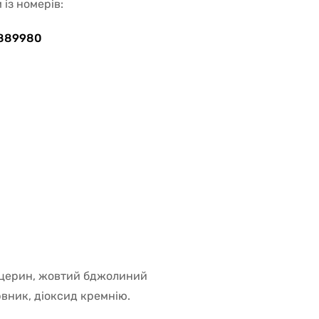
із номерів:
889980
ліцерин, жовтий бджолиний
вник, діоксид кремнію.