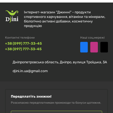
Підтримайте своє здоров'я з
Астаксантином 5 мг
від
Інтернет-магазин "Джинні" - продукти
Haya Labs!
спортивного харчування, вітаміни та мінерали,
біологічно активні добавки, косметичну
продукцію
Контактні телефони
Наші соц.мережі
+38 (099) 777-33-45
+38 (097) 777-33-45
Дніпропетровська область, Дніпро, вулиця Троїцька, 3А
djini.in.ua@gmail.com
Передплатіть знижки!
Розсилаємо передплатникам промокоди та бонуси щотижня.