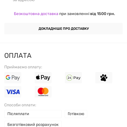
середовища.
Безкоштовна доставка
при замовленні
від 1500 грн.
Підтримка здоров'я очей:
Допомагає знизити
втому очей, сприяє гостроті зору.
ДОКЛАДНІШЕ ПРО ДОСТАВКУ
Зміцнення імунітету:
Сприяє зміцненню захисних
функцій організму.
ОПЛАТА
РЕКОМЕНДАЦІЇ ЩОДО
Приймаємо оплату:
ЗАСТОСУВАННЯ:
Приймати по 1 капсулі на день під час їжі, або за
рекомендацією лікаря.
Способи оплати:
СКЛАД:
Післяплати
Готівкою
Безготівковий розрахунок