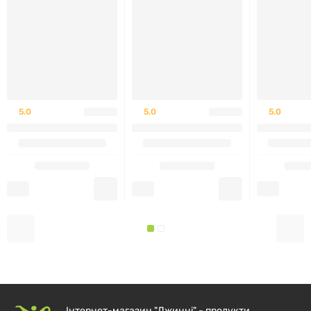
Тільки для зовнішнього застосування.
Не наносити на пошкоджені або болючі ділянки
шкіри.
5.0
5.0
5.0
Застосовуючи продукт, уникайте контакту з очима.
Для видалення промити водою.
Припинити використання та звернутися до лікаря,
якщо виникає висипка.
Зберігати в недоступному для дітей місці. У разі
ковтання негайно зверніться до лікаря або до
токсикологічного центру.
Це предмет особистої гігієни, його слід
Інтернет-магазин "Джинні" - продукти