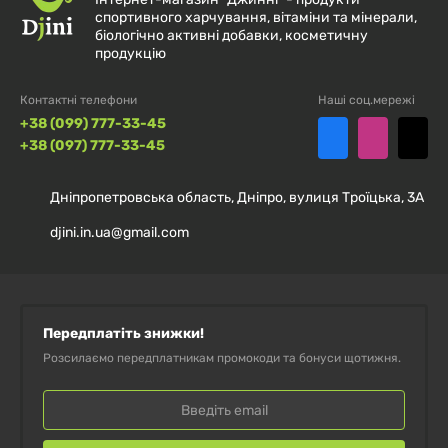
використовувати лише одній людині.
спортивного харчування, вітаміни та мінерали,
біологічно активні добавки, косметичну
продукцію
Зберігати далеко від джерел тепла та прямого
впливу сонячних променів.
Контактні телефони
Наші соц.мережі
+38 (099) 777-33-45
Не використовуйте, якщо захисна пломба була
+38 (097) 777-33-45
пошкоджена до моменту здійснення покупки.
Дніпропетровська область, Дніпро, вулиця Троїцька, 3А
djini.in.ua@gmail.com
Передплатіть знижки!
Розсилаємо передплатникам промокоди та бонуси щотижня.