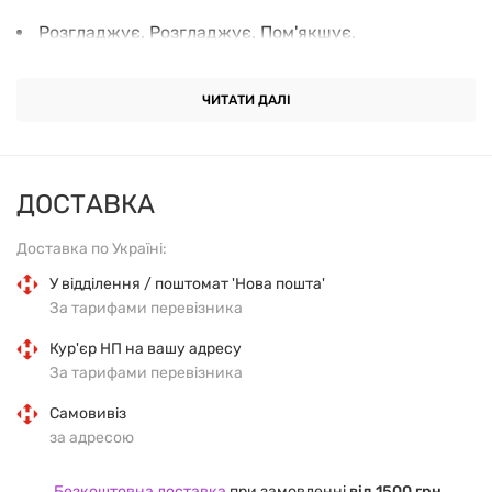
Розгладжує. Розгладжує. Пом'якшує.
Щоденний захист від сонця, зволоження
ЧИТАТИ ДАЛІ
Застосування
ДОСТАВКА
Сприяє захисту від сонячних опіків
Доставка по Україні:
Найвищий SPF забезпечує кращий захист від
У відділення / поштомат 'Нова пошта'
сонячних опіків
За тарифами перевізника
Кур'єр НП на вашу адресу
Рекомендації щодо застосування
За тарифами перевізника
Самовивіз
Завдати приблизно за 15 хвилин до виходу на
за адресою
сонце
Безкоштовна доставка
при замовленні
від 1500 грн.