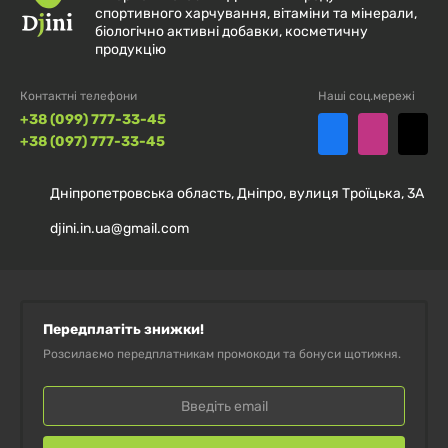
сухе знежирене молоко, соєві пластівці, ізолят
спортивного харчування, вітаміни та мінерали,
біологічно активні добавки, косметичну
соєвого білка, шматочки банану 3,9 % (бананове
продукцію
пюре, концентроване грушеве пюре,
концентрований лимонний сік, фруктозо-глюкозний
Контактні телефони
Наші соц.мережі
+38 (099) 777-33-45
сироп, зволожувач: гліцерин; цукор, пшенична
+38 (097) 777-33-45
клітковина, желюючий агент: пектин), рисові чіпси
(рис, інулін), регулятор кислотності: лимонна
Дніпропетровська область, Дніпро, вулиця Троїцька, 3А
кислота; вода очищена, емульгатор: соняшниковий
djini.in.ua@gmail.com
лецитин; ароматизатор, сіль, антиоксидант: (суміш
токоферолів, соняшникова олія).
Алергени:
деревні горіхи, арахіс. Може містити
Передплатіть знижки!
фрагменти горіхової шкаралупи.
Розсилаємо передплатникам промокоди та бонуси щотижня.
Попередження
Зберігати при температурі не вище 25 °C в сухому