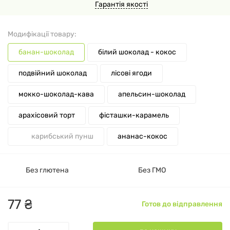
Гарантія якості
Модифікації товару:
банан-шоколад
білий шоколад - кокос
подвійний шоколад
лісові ягоди
мокко-шоколад-кава
апельсин-шоколад
арахісовий торт
фісташки-карамель
карибський пунш
ананас-кокос
Без глютена
Без ГМО
77
₴
Готов до відправлення