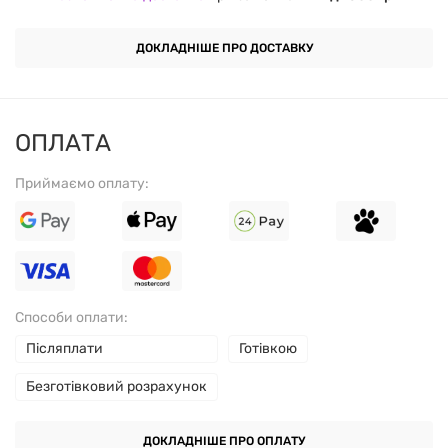
сприяє регенерації
ДОКЛАДНІШЕ ПРО ДОСТАВКУ
стимулює ріст м'язів
ідеальний перекус
ОПЛАТА
близько 24 г якісного протеїну
Приймаємо оплату:
ідеальна вага 85 г
10 відмінних смаків
Рекомендації з прийому:
Способи оплати:
Післяплати
Готівкою
Приймати не більше 2 батончиків на день.
Безготівковий розрахунок
ДОКЛАДНІШЕ ПРО ОПЛАТУ