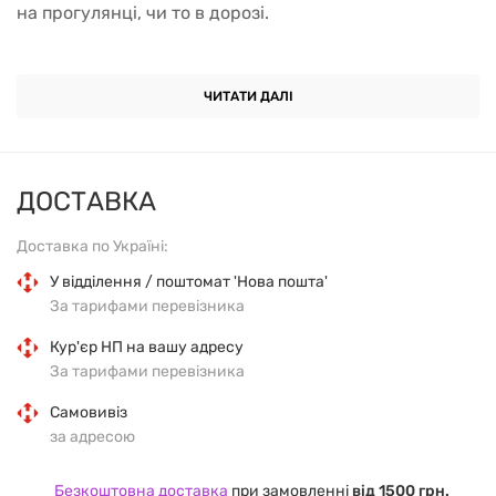
на прогулянці, чи то в дорозі.
Головною особливістю цього продукту, крім
ексклюзивних інгредієнтів, є також спеціальні
ЧИТАТИ ДАЛІ
формули та добавка ВСАА, L-глутаміну.
Основною формулою під час виготовлення цього
ДОСТАВКА
батончика є формула MilkPro® Protein Blend, що
складається частково з концентрату сироваткового
Доставка по Україні:
білка CFM®, сироваткового ізоляту, і формули
У відділення / поштомат 'Нова пошта'
ізоляту HydroVon®. Формула збагачена
За тарифами перевізника
гідролізованими пептидами.
Кур'єр НП на вашу адресу
За тарифами перевізника
Переваги:
Самовивіз
за адресою
запобігає катаболізму
Безкоштовна доставка
при замовленні
від 1500 грн.