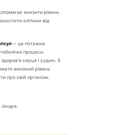
допомагає знизити рівень
захистити клітини від
апсул
— це потужна
таболічні процеси,
здоров'я серця і судин. З
имати високий рівень
ти про свій організм.
 лікаря.