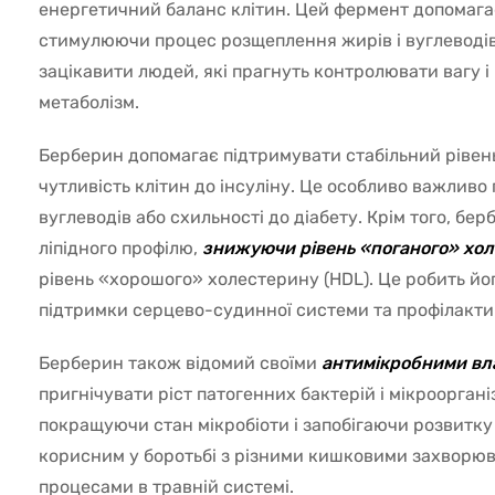
енергетичний баланс клітин. Цей фермент допомаг
стимулюючи процес розщеплення жирів і вуглеводі
зацікавити людей, які прагнуть контролювати вагу і
метаболізм.
Берберин допомагає підтримувати стабільний рівен
чутливість клітин до інсуліну. Це особливо важливо
вуглеводів або схильності до діабету. Крім того, б
ліпідного профілю,
знижуючи рівень «поганого» хо
рівень «хорошого» холестерину (HDL). Це робить й
підтримки серцево-судинної системи та профілакти
Берберин також відомий своїми
антимікробними вл
пригнічувати ріст патогенних бактерій і мікрооргані
покращуючи стан мікробіоти і запобігаючи розвитку 
корисним у боротьбі з різними кишковими захворю
процесами в травній системі.