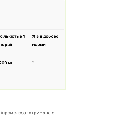
Кількість в 1
% від добової
порції
норми
200 мг
*
гіпромелоза (отримана з