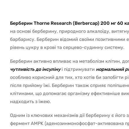
9068
Берберин Thorne Research (Berbercap) 200 мг 60 к
на основі берберину, природного алкалоїду, витягну
барбарису. Берберин відомий своїми позитивними е
рівень цукру в крові та серцево-судинну систему.
Берберин активно впливає на метаболізм клітин, д
чутливість до інсуліну
і підтримувати
нормальний рі
особливо корисний для тих, хто хотів би запобігти 
після прийому їжі. Берберин також сприяє поліпше
клітинами, що допомагає організму ефективніше ви
надходить з їжею.
Одним із ключових механізмів дії берберину є його 
фермент AMPK (аденозинмонофосфат-активована про