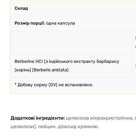
Склад
Розмір порції:
одна капсула
Berberine HCl (з індійського екстракту барбарису
(корінь) (Berberis aristata)
* Добову норму (DV) не встановлено.
Додаткові інгредієнти:
целюлоза мікрокристалічна, 
целюлози), лейцин, діоксид кремнію.