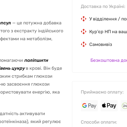
Доставка по Україні:
У відділення / п
апсул
— це потужна добавка
того з екстракту індійського
Кур'єр НП на ва
фектами на метаболізм,
Самовивіз
опомагаючи
поліпшити
Безкоштовна до
вень цукру
в крові. Він буде
різким стрибкам глюкози
нню засвоєння глюкози
користовувати енергію, яка
Приймаємо оплату:
здатність активувати
теїнкіназа), який регулює
Способи оплати: