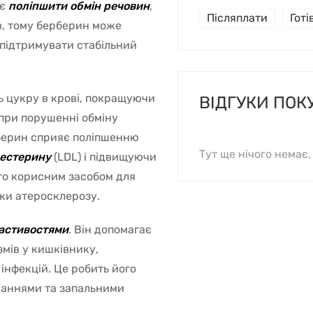
ає
поліпшити обмін речовин
,
Післяплати
Гот
в, тому берберин може
 підтримувати стабільний
ь цукру в крові, покращуючи
ВІДГУКИ ПОК
 при порушенні обміну
ерберин сприяє поліпшенню
Тут ще нічого немає
лестерину
(LDL) і підвищуючи
ого корисним засобом для
ки атеросклерозу.
астивостями
. Він допомагає
змів у кишківнику,
інфекцій. Це робить його
ваннями та запальними