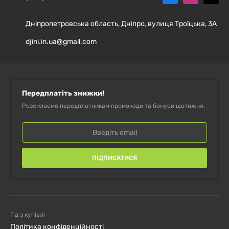
ПЕРЕВАГИ ПОКУПКИ В НАШОМУ
МАГАЗИНІ:
Дніпропетровська область, Дніпро, вулиця Троїцька, 3А
djini.in.ua@gmail.com
Гарантія якості та оригінальності продукції.
Швидка доставка по всій Україні.
Передплатіть знижки!
Зручні способи оплати: онлайн або при отриманні.
Розсилаємо передплатникам промокоди та бонуси щотижня.
Кваліфіковані консультації щодо вибору добавок
та вітамінів.
ПІДПИСАТИСЯ
Регулярні акції та знижки для постійних клієнтів.
Купити Berberine HCL
400 мг вигідно та зручно в
Djini – подбайте про своє здоров’я з натуральними
Гід з купівлі
інгредієнтами високої якості!
Політика конфіденційності