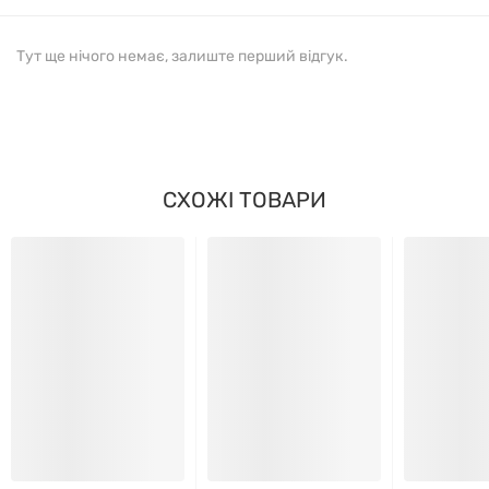
дієтологом.
Тут ще нічого немає, залиште перший відгук.
СКЛАД:
КІЛЬКІСТЬ НА ПОРЦІЮ (1
КОМПОНЕНТ
КАПСУЛА)
СХОЖІ ТОВАРИ
Берберін
400 мг
гідрохлорид
ПРОТИПОКАЗАННЯ:
Берберін не рекомендується до вживання вагітним
та годуючим жінкам, а також особам із
індивідуальною непереносимістю компонентів
продукту. Перед початком застосування слід