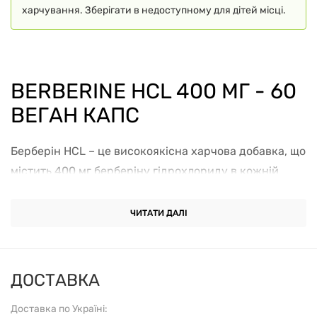
харчування. Зберігати в недоступному для дітей місці.
BERBERINE HCL 400 МГ - 60
ВЕГАН КАПС
Берберін HCL – це високоякісна харчова добавка, що
містить 400 мг берберіну гідрохлориду в кожній
веганській капсулі. Берберін є природним
алкалоїдом, який видобувають з рослин роду
ЧИТАТИ ДАЛІ
Berberis. Цей потужний компонент давно
використовується в традиційній медицині для
підвищення загального тонусу організму, а також
ДОСТАВКА
підтримки здорового обміну речовин. Берберін
Доставка по Україні:
відзначено за його здатність регулювати рівень