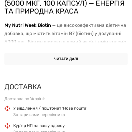
(5000 МКГ, 100 КАПСУЛ) — ЕНЕРГІЯ
ТА ПРИРОДНА КРАСА
My Nutri Week Biotin
— це високоефективна дієтична
добавка, що містить вітамін B7 (біотин) у дозуванні
5000 мкг. Біотин широко відомий як «вітамін краси»,
оскільки він є ключовим компонентом у процесі
синтезу кератину — білка, який складає основу
ЧИТАТИ ДАЛІ
структури волосся, нігтів та епідермісу.
Окрім впливу на зовнішній вигляд, біотин відіграє
ДОСТАВКА
важливу роль в енергетичному обміні організму. Він
бере участь у метаболізмі жирів, білків та вуглеводів,
Доставка по Україні:
допомагаючи перетворювати нутрієнти в чисту
У відділення / поштомат 'Нова пошта'
енергію. Це робить добавку незамінною для
За тарифами перевізника
підтримки активного способу життя та нормальної
Кур'єр НП на вашу адресу
роботи нервової системи.