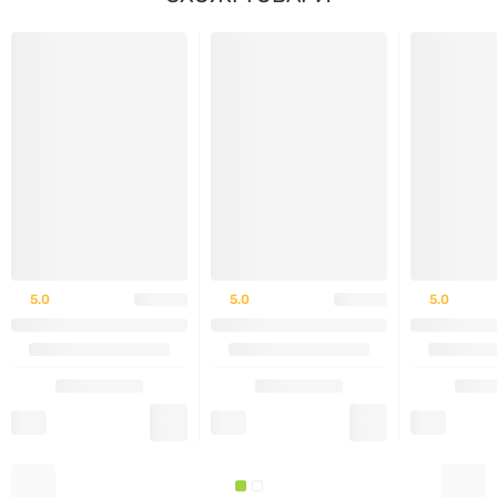
Дорослим рекомендується приймати по
1 капсулі на
добу
під час прийому їжі, запиваючи водою. Для
досягнення стабільного результату рекомендовано
приймати добавку курсом від 2 до 3 місяців.
Застереження та протипоказання:
Не є лікарським засобом. Не перевищувати
рекомендовану добову дозу. Перед застосуванням
обов'язкова консультація з лікарем. Протипоказано
5.0
5.0
5.0
дітям, вагітним та жінкам у період лактації, а також
при індивідуальній чутливості до окремих
компонентів.
Виробник:
My Nutri Week.
Кількість:
100 капсул.
Biotin 5000 mcg — твій щоденний внесок у здоров’я