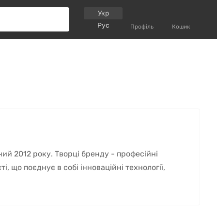
Укр
Рус
Профіль
Кошик
ний 2012 року. Творці бренду - професійні
і, що поєднує в собі інноваційні технології,
КА