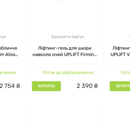
 продукти, що відповідають вашій віковій групі: Alissa 
бирайте засоби, що якнайкраще відповідатимуть вашому в
ряти відгуки та рекомендації: звертайте увагу на відгук
 Beauté. Це допоможе вам обрати продукти, які відповіда
гук
Залишити відгук
обличчя
Ліфтинг-гель для шкіри
Ліфтин
и продукти в офіційних дистриб'юторів або на сайті Djin
m Alissa
навколо очей UPLIFT Firming
UPLIFT V
ію, яка відповідає стандартам якості.
л
Eye Gel Alissa Beaute, 30 мл
B
авлення
Готов до відправлення
Гото
 КОСМЕТИКУ ALISSA BEAUTE В ІНТЕР
2
754
₴
2
390
₴
КУПИТИ
КУПИТ
косметики в інтернет-магазині Джині дає змогу обират
, не виходячи з дому чи офісу. На сайті широкий асортиме
підходять для вашої шкіри та потреб. Наш інтернет-мага
ес оплати швидким і зручним.