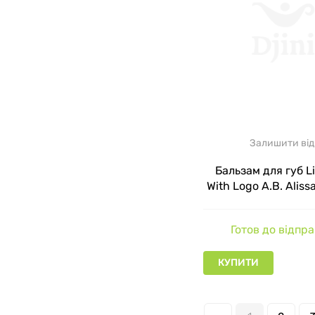
Залишити від
Бальзам для губ L
With Logo A.B. Aliss
rose gold
Готов до відпр
КУПИТИ