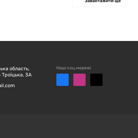
Завантажити ще
Наші соц.мережі
ька область,
 Троїцька, 3А
ail.com