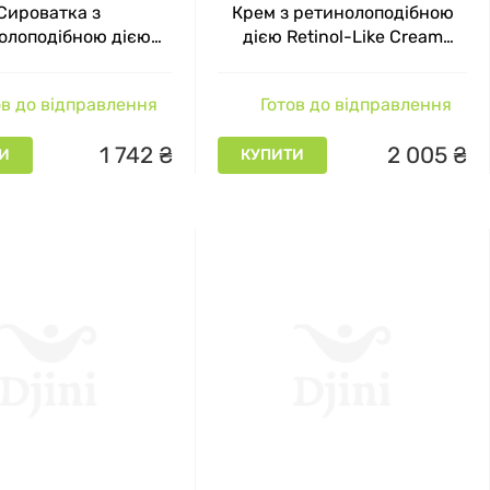
Сироватка з
Крем з ретинолоподібною
олоподібною дією
дією Retinol-Like Cream
s Retinol-Like Serum
TimeLess, 50 мл
ю, безпекою, ефективністю та унікальними
sa Beaute, 30 мл
в до відправлення
Готов до відправлення
них візажистів і звичайних споживачів, які
1
742
₴
2
005
₴
И
КУПИТИ
E
пу шкіри, які хочуть використовувати
о.
 і безпеку продуктів, а також хоче досягти
би для макіяжу, що підходять для будь-якого
асоби для догляду за шкірою обличчя й тіла, які