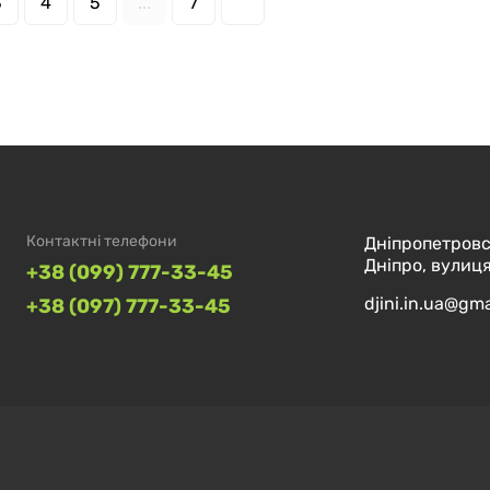
3
4
5
...
7
Контактні телефони
Дніпропетровс
Дніпро, вулиця
+38 (099) 777-33-45
djini.in.ua@gm
+38 (097) 777-33-45