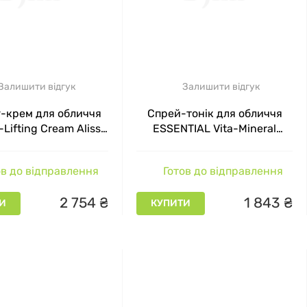
Beauté пропонує продукти для різних вікових груп,
іку та потребам шкіри.
и та рекомендації інших користувачів косметики
ють вашим очікуванням і потребам.
Залишити відгук
Залишити відгук
г-крем для обличчя
Спрей-тонік для обличчя
i: це гарантує, що ви отримаєте оригінальну
-Lifting Cream Alissa
ESSENTIAL Vita-Mineral
eaute, 50 мл
Spray Alissa Beaute, 125 мл
в до відправлення
Готов до відправлення
НЕТ-МАГАЗИНІ ДЖИНІ
2
754
₴
1
843
₴
И
КУПИТИ
и продукти й оформляти замовлення в будь-який
нт продукції, що дає змогу обрати продукти, які
зин Джині пропонує різні способи оплати, що