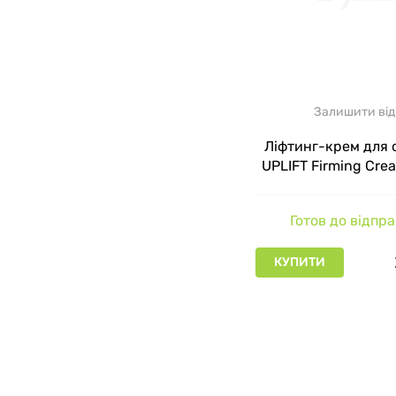
Обирати
тому о
Переві
Alissa
Залишити від
Ліфтинг-крем для 
Купуват
UPLIFT Firming Crea
продукц
Beaute, 50 м
Готов до відпр
КУПИТИ
КУПИТИ
Замовлення 
зручний час
якнайкраще 
робить проц