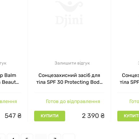
гук
Залишити відгук
ip Balm
Сонцезахисний засіб для
Сонцез
a Beaute,
тіла SPF 30 Protecting Body
тіла SP
Cream Alissa Beaute, 200 мл
Cream A
авлення
Готов до відправлення
Гото
547
₴
2
390
₴
КУПИТИ
КУПИТ