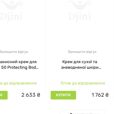
Залишити відгук
Залишити відгук
ахисний крем для
Крем для сухої та
F 50 Protecting Body
зневодненої шкіри
lissa Beaute, 200 мл
OxyPlump Cream Alissa
Beaute, 50 мл
в до відправлення
Готов до відправлення
2
633
₴
1
762
₴
И
КУПИТИ