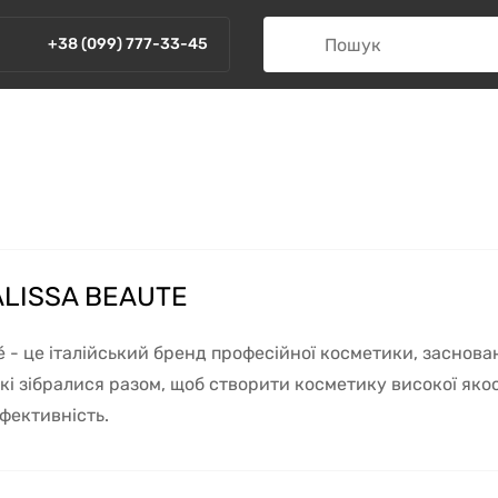
+38 (099) 777-33-45
ALISSA BEAUTE
é - це італійський бренд професійної косметики, заснова
кі зібралися разом, щоб створити косметику високої якост
ефективність.
ОБЛЯЄТЬСЯ ALISSA BEAUTE КОСМЕТИ