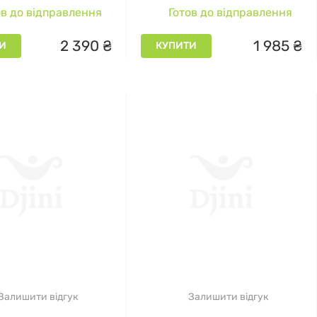
опомагає приховати темні кола під очима,
в до відправлення
Готов до відправлення
ру, легко наноситься і розтушовується,
2
390
₴
1
985
₴
И
КУПИТИ
змогу створити ефектний макіяж очей. Олівець має
и лінії та створювати різні ефекти. Він також
нчики.
губами, що живить, зволожує та захищає шкіру губ
мак, ідеально підходить для щоденного
еред споживачів. Alissa Beauté пропонує
ких має свої унікальні властивості та переваги
l it, alissa beaute platinum).
Залишити відгук
Залишити відгук