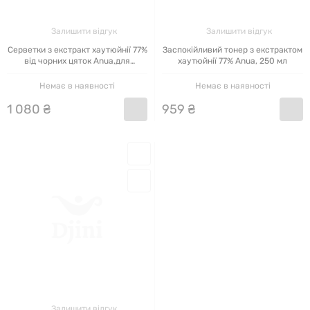
Залишити відгук
Залишити відгук
Серветки з екстракт хаутюйнії 77%
Заспокійливий тонер з екстрактом
від чорних цяток Anua,для
хаутюйнії 77% Anua, 250 мл
чутливої шкіри, 160 мл
Немає в наявності
Немає в наявності
1
080
₴
959
₴
Залишити відгук