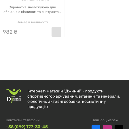
Сироватка зволожуюча для
обличчя з ніацином та екстрактом
персика 70% Anua, 30 мл
Немає в наявності
982
₴
Інтернет-магазин "Джинні" - продукти
спортивного харчування, вітаміни та мінерали,
біологічно активні добавки, косметичну
продукцію
Контактні телефони
Наші соц.мережі
+38 (099) 777-33-45