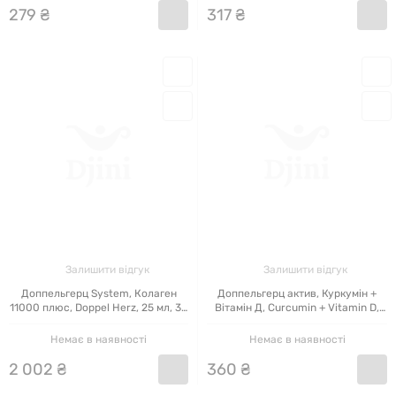
279
₴
317
₴
Залишити відгук
Залишити відгук
Доппельгерц System, Колаген
Доппельгерц актив, Куркумін +
11000 плюс, Doppel Herz, 25 мл, 30
Вітамін Д, Curcumin + Vitamin D,
ампул
Doppel Herz, 30 капсул
Немає в наявності
Немає в наявності
2
002
₴
360
₴