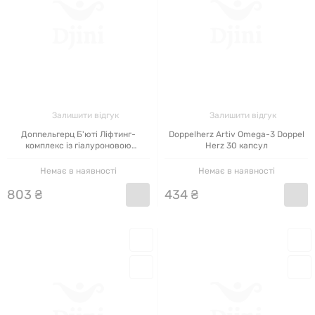
Залишити відгук
Залишити відгук
Доппельгерц Б'юті Ліфтинг-
Doppelherz Artiv Omega-3 Doppel
комплекс із гіалуроновою
Herz 30 капсул
кислотою Doppel Herz 30 капсул
Немає в наявності
Немає в наявності
803
₴
434
₴