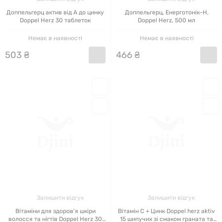
Доппельгерц актив від А до цинку
Доппельгерц, Енерготонік-H,
Doppel Herz 30 таблеток
Doppel Herz, 500 мл
Немає в наявності
Немає в наявності
503
₴
466
₴
Залишити відгук
Залишити відгук
Вітаміни для здоров'я шкіри
Вітамін С + Цинк Doppel herz aktiv
волосся та нігтів Doppel Herz 30
15 шипучих зі смаком граната та