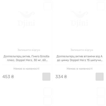
Залишити відгук
Залишити відгук
Доппельгерц актив, Гінкго Білоба
Доппельгерц актив вітаміни від А
плюс, Doppel Herz, 30 мг, 60
до цинку Doppel Herz 15 шипучих
таблеток
таблеток
Немає в наявності
Немає в наявності
453
₴
334
₴