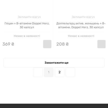
Залишити відгук
Залишити відгук
Гліцин + В-вітаміни Doppel Herz,
Доппельгерц актив, женьшень + В-
30 капсул
вітаміни, Doppel Herz, 30 капсул
Немає в наявності
Немає в наявності
369
₴
208
₴
Завантажити ще
1
2