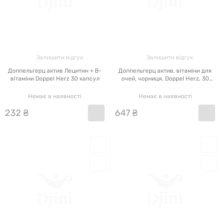
Залишити відгук
Залишити відгук
Доппельгерц актив Лецитин + В-
Доппельгерц актив, вітаміни для
вітаміни Doppel Herz 30 капсул
очей, чорниця, Doppel Herz, 30
капсул
Немає в наявності
Немає в наявності
232
₴
647
₴