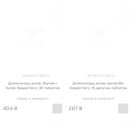
Залишити відгук
Залишити відгук
Доппельгерц актив, Магній +
Доппельгерц актив, магній В6,
Калій, Doppel Herz, 30 таблеток
Doppel Herz, 15 шипучих таблеток
Немає в наявності
Немає в наявності
404
₴
287
₴