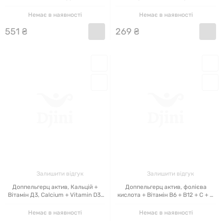
капсул
апельсина
Немає в наявності
Немає в наявності
551
₴
269
₴
Залишити відгук
Залишити відгук
Доппельгерц актив, Кальцій +
Доппельгерц актив, фолієва
Вітамін Д3, Calcium + Vitamin D3,
кислота + Вітамін В6 + В12 + С + Е,
Doppel Herz, 30 таблеток
Doppel Herz, 30 таблеток
Немає в наявності
Немає в наявності