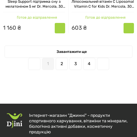
Sleep Support підтримка сну з
Ліпосомальний вітамін С Liposomal
мікроелементів.
мелатоніном 5 мг Dr. Mercola, 30
Vitamin C for Kids Dr. Mercola, 30
капсул
капсул
Готов до відправлення
Готов до відправлення
Усі БАДи Dr. Mercola розробляються з
1
160
₴
603
₴
урахуванням сумісності, тому їх можна
комбінувати — наприклад, вітамін D з
пробіотиком, або цинк з вітаміном C. Це зручно,
Завантажити ще
особливо якщо хочеться скласти власну
програму прийому.
1
2
3
4
ПЕРЕВАГИ ЗАМОВЛЕННЯ
ДІЄТИЧНИХ ХАРЧОВИХ
ДОБАВОК DR. MERCOLA В
ІНТЕРНЕТ-МАГАЗИНІ ДЖИНІ
Інтернет-магазин "Джинні" - продукти
спортивного харчування, вітаміни та мінерали,
Каталог товарів Dr. Mercola ви можете знайти в
біологічно активні добавки, косметичну
інтернет-магазині Джині. У нас представлені
продукцію