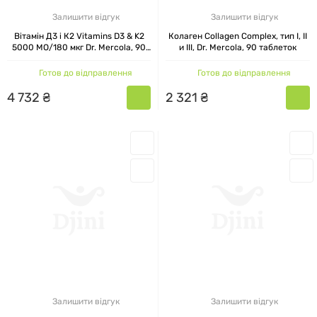
підійде Dr. Mercola мелатонін — м'який і
Залишити відгук
Залишити відгук
Вітамін Д3 і К2 Vitamins D3 & K2
Колаген Collagen Complex, тип I, II
натуральний засіб, що допомагає налагодити
5000 МО/180 мкг Dr. Mercola, 90
и III, Dr. Mercola, 90 таблеток
цикл засинання і не викликає залежності. У
капсул
Готов до відправлення
Готов до відправлення
випадках, коли потрібно підтримати
4
732
₴
2
321
₴
мікрофлору, наприклад, після курсу
антибіотиків або в разі порушення травлення,
варто звернути увагу на продукт від Dr. Mercola
— пробіотик.
Є також антипаразитарні комплекси на основі
натуральних рослинних екстрактів. Вони
розраховані на м'яке очищення організму і
можуть використовуватися в разі підозри на
глистну інвазію. А Dr. Mercola цинк плюс селен
підійде в разі частих застуд, перевтоми,
Залишити відгук
Залишити відгук
проблем зі шкірою або дефіциту цих