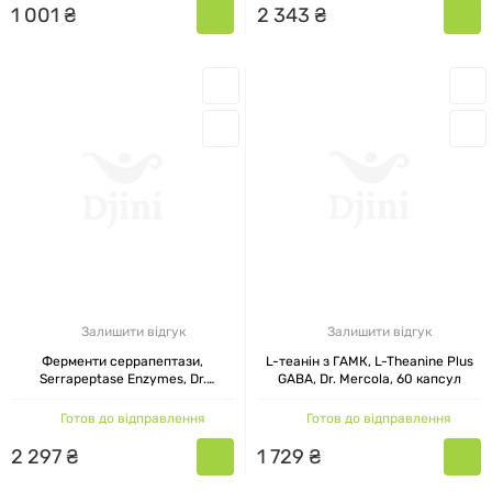
мінерали в легкозасвоюваному вигляді. При
1
001
₴
2
343
₴
цьому виключені синтетичні ароматизатори,
ГМО, штучні барвники та інші небажані
добавки.
Бренд Dr. Mercola приділяє велику увагу
екологічності виробництва. Упаковка більшості
товарів створюється з перероблених
матеріалів, а частина виручки спрямовується
на екологічні ініціативи та соціальні програми.
Залишити відгук
Залишити відгук
АСОРТИМЕНТ ХАРЧОВИХ
Ферменти серрапептази,
L-теанін з ГАМК, L-Theanine Plus
ДОБАВОК DR. MERCOLA
Serrapeptase Enzymes, Dr.
GABA, Dr. Mercola, 60 капсул
Mercola, 60 капсул
Готов до відправлення
Готов до відправлення
Лінійка добавок охоплює основні напрямки
2
297
₴
1
729
₴
нутриційної підтримки і включає як базові
вітаміни, так і вузькоспеціалізовані формули Dr.