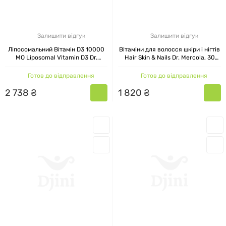
Mercola. Відгуки покупців підтверджують, що в
разі потреби продукти зручно комбінуються
між собою, даючи змогу підібрати
Залишити відгук
Залишити відгук
персональний режим прийому.
Ліпосомальний Вітамін D3 10000
Вітаміни для волосся шкіри і нігтів
МО Liposomal Vitamin D3 Dr.
Hair Skin & Nails Dr. Mercola, 30
Mercola, 90 капсул
капсул
ЯК ВИБРАТИ ВІТАМІНИ ТА
Готов до відправлення
Готов до відправлення
БІОДОБАВКИ DR. MERCOLA
2
738
₴
1
820
₴
Вибір добавок залежить від того, яке саме
завдання потрібно вирішити. Для імунної
системи підійдуть Dr. Mercola вітамін C і вітамін
D — обидва випускаються в біодоступних
формах, причому вітамін C можна вибрати як
класичний, так і ліпосомальний, якщо потрібен
м'який, але тривалий ефект.
При порушеннях сну і підвищеному напруженні