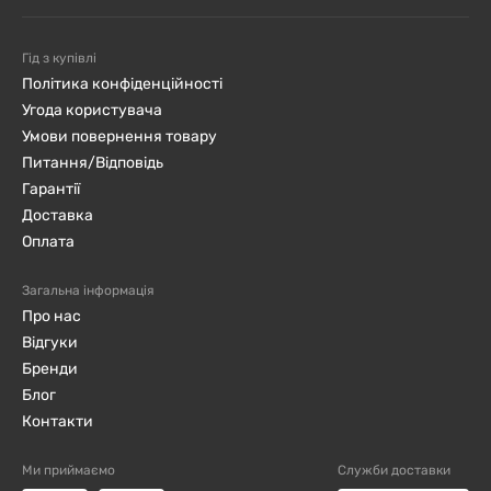
добавки, яким довіряють у всьому світі, —
замовляйте Dr. Mercola онлайн на Джині.
Гід з купівлі
Політика конфіденційності
Угода користувача
Умови повернення товару
Питання/Відповідь
Гарантії
Доставка
Оплата
Загальна інформація
Про нас
Відгуки
Бренди
Блог
Контакти
Ми приймаємо
Служби доставки