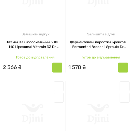
розраховані на людей, які уважно ставляться
до складу і віддають перевагу науково
обґрунтованим підходам.
У лінійці є рішення для дорослих з високим
Залишити відгук
Залишити відгук
розумовим або фізичним навантаженням, для
Вітамін D3 Ліпосомальний 5000
Ферментовані паростки Брокколі
МО Liposomal Vitamin D3 Dr.
Fermented Broccoli Sprouts Dr.
тих, хто часто стикається з втомою,
Mercola, 90 капсул
Mercola, 30 капсул
Готов до відправлення
Готов до відправлення
порушенням сну, проблемами травлення або
зниженням імунітету. Також є комплекси, які
2
366
₴
1
578
₴
підійдуть під час сезонної профілактики, у разі
зміни раціону, відновлення після прийому
антибіотиків або в період підвищеного стресу.
Для дітей бренд випускає м'які та безпечні
вітаміни без штучних ароматизаторів і
барвників, а для літніх — комплекси з
антиоксидантним захистом і пробіотиками Dr.