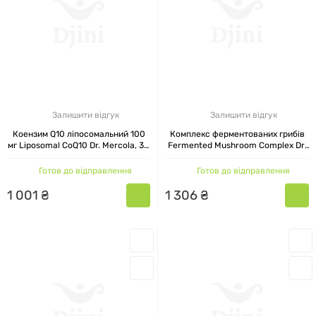
вивільнення і кращого засвоєння. А вітамін D
випускається на основі натурального джерела
— холекальциферолу. Складні комплекси не
перевантажені зайвими добавками і не містять
агресивних консервантів. Всі інгредієнти
проходять перевірку на чистоту, а самі
Залишити відгук
Залишити відгук
продукти — на стабільність складу протягом
Коензим Q10 ліпосомальний 100
Комплекс ферментованих грибів
усього терміну зберігання.
мг Liposomal CoQ10 Dr. Mercola, 30
Fermented Mushroom Complex Dr.
капсул
Mercola, 90 капсул
Готов до відправлення
Готов до відправлення
ДЛЯ КОГО ПІДІЙДУТЬ БАДИ DR.
1
001
₴
1
306
₴
MERCOLA
Вітаміни Dr. Mercola підійдуть тим, хто шукає
зрозумілі та робочі рішення для підтримки
організму в повсякденному житті — без зайвої
хімії та агресивних формул. Продукти