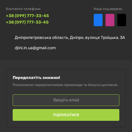
оригінальні вітаміни, мінерали, пробіотики та
Контактні телефони
Наші соц.мережі
інші добавки цього бренду — від базових
+38 (099) 777-33-45
формул до вужчих рішень, як-от
+38 (097) 777-33-45
антипаразитарні комплекси, ліпосомальний
вітамін C або поєднання цинку з селеном.
Дніпропетровська область, Дніпро, вулиця Троїцька, 3А
djini.in.ua@gmail.com
Сайт Djini дає змогу легко і швидко купити
вітаміни Dr. Mercola в Україні. Скористайтеся
зручним пошуком, вивчіть склади й оформіть
замовлення в кілька кліків. Детальні описи,
Передплатіть знижки!
рекомендації та відгуки допоможуть вам
Розсилаємо передплатникам промокоди та бонуси щотижня.
вибрати dr mercola вітаміни або інші популярні
добавки.
Ми доставляємо по всій Україні: Київ, Харків,
ПІДПИСАТИСЯ
Дніпро, Львів, Одеса та інші. Замовлення
приходять протягом 1-3 днів. Обирайте якісні