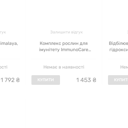
гук
Залишити відгук
Himalaya,
Комплекс рослин для
Відбілюв
імунітету ImmunoCare
гідрокс
Himalaya, 120 капсул
ості
Немає в наявності
Нем
1
792
₴
1
453
₴
КУПИТИ
КУПИТ