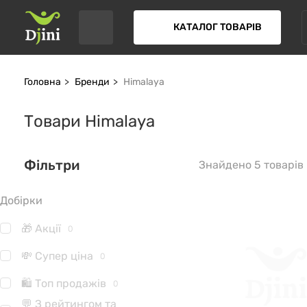
КАТАЛОГ ТОВАРІВ
Головна
Бренди
Himalaya
Товари Himalaya
Фільтри
Знайдено 5 товарів
Добірки
🎁 Акції
0
💸 Супер ціна
0
🛍 Топ продажів
0
💬 З рейтингом та