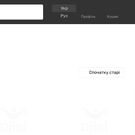
Укр
Рус
Профіль
Кошик
Спочатку старі