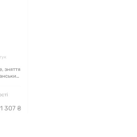
гук
e, зняття
іанських
ості
1
307
₴