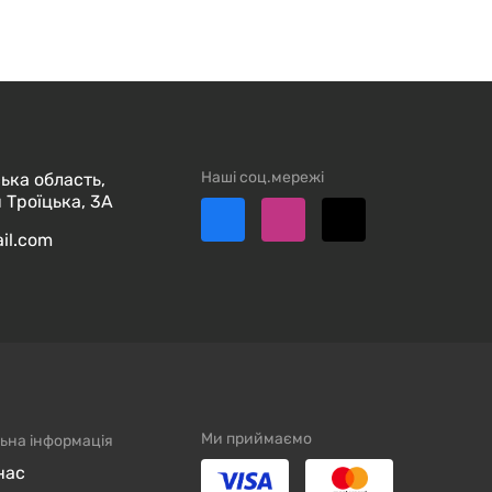
Наші соц.мережі
ька область,
 Троїцька, 3А
ail.com
Ми приймаємо
ьна інформація
нас