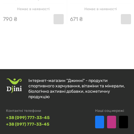
Powder Wash) 1 шт
Fresh Emulsion) 120 мл
Немає в наявності
Немає в наявності
790
₴
671
₴
Інтернет-магазин "Джинні" - продукти
спортивного харчування, вітаміни та мінерали,
біологічно активні добавки, косметичну
продукцію
Контактні телефони
Наші соц.мережі
+38 (099) 777-33-45
+38 (097) 777-33-45