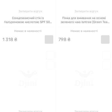
Залишити відгук
Залишити відгук
Сонцезахисний стік із
Пінка для вмивання на основі
гіалуроновою кислотою SPF 50+
зеленого чаю Isntree (Green Tea
PA++++ ISNtree, 22 г
Fresh Cleanser) 120 мл
Немає в наявності
Немає в наявності
1
318
₴
798
₴
Залишити відгук
Залишити відгук