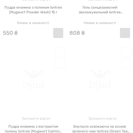
Пудра ензимна з полином Isntree
Гель сонцезахисний
(Mugwort Powder Wash) 15 г
зволожувальний Isntree
(Hyaluronic Acid Watery Sun Gel
SPF 50+ PA++++) 50 мл
Немає в наявності
Немає в наявності
550
₴
808
₴
Залишити відгук
Залишити відгук
Пудра ензимна з екстрактом
Емульсія освіжаюча на основі
полину Isntree (Mugwort Calming
зеленого чаю Isntree (Green Tea