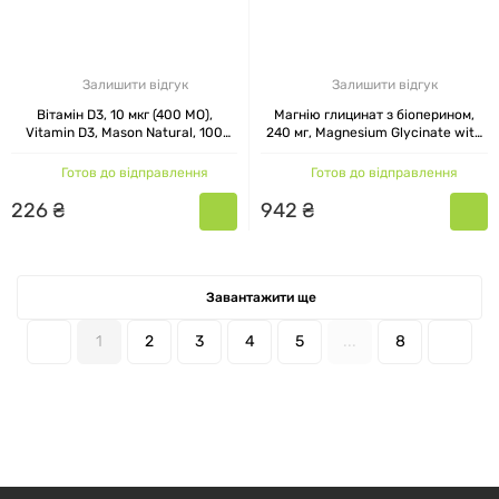
Залишити відгук
Залишити відгук
Вітамін D3, 10 мкг (400 МО),
Магнію глицинат з біоперином,
Vitamin D3, Mason Natural, 100
240 мг, Magnesium Glycinate with
гелевих капсул
Bioperine, Mason Natural, 60
капсул
Готов до відправлення
Готов до відправлення
226
₴
942
₴
Завантажити ще
1
2
3
4
5
...
8