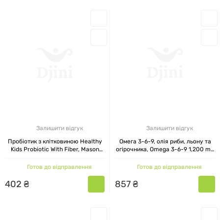
Залишити відгук
Залишити відгук
Пробіотик з клітковиною Healthy
Омега 3-6-9, олія риби, льону та
Kids Probiotic With Fiber, Mason
огірочника, Omega 3-6-9 1,200 mg
Natural, 60 жувальних таблеток
Fish, Flax & Borage Oils, Mason
Natural, 60 капсул
Готов до відправлення
Готов до відправлення
402
₴
857
₴