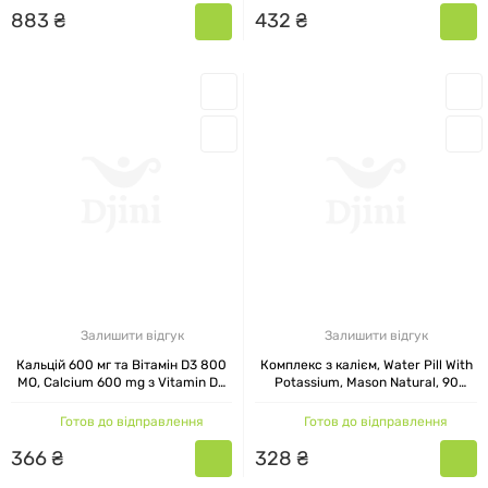
883
₴
432
₴
Залишити відгук
Залишити відгук
Кальцій 600 мг та Вітамін D3 800
Комплекс з калієм, Water Pill With
МО, Calcium 600 mg з Vitamin D3
Potassium, Mason Natural, 90
800 IU, Mason Natural, 100
таблеток
таблеток
Готов до відправлення
Готов до відправлення
366
₴
328
₴