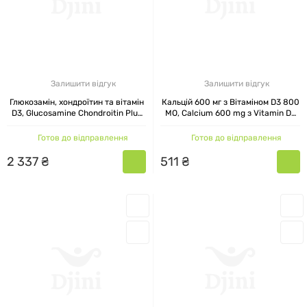
Залишити відгук
Залишити відгук
Глюкозамін, хондроїтин та вітамін
Кальцій 600 мг з Вітаміном D3 800
D3, Glucosamine Chondroitin Plus
МО, Calcium 600 mg з Vitamin D3
Vitamin D3, Mason Natural, 160
800 IU, Mason Natural, 200
капсул
таблеток
Готов до відправлення
Готов до відправлення
2
337
₴
511
₴