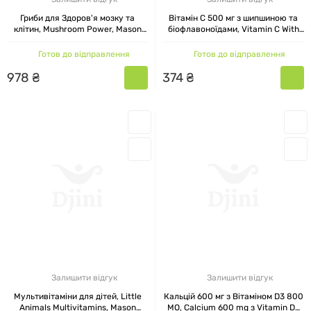
Гриби для Здоров'я мозку та
Вітамін C 500 мг з шипшиною та
клітин, Mushroom Power, Mason
біофлавоноїдами, Vitamin C With
Natural, 60 таблеток
Rose Hips and Bioflavonoids, Mason
Natural, 90 таблеток
Готов до відправлення
Готов до відправлення
978
₴
374
₴
Залишити відгук
Залишити відгук
Мультивітаміни для дітей, Little
Кальцій 600 мг з Вітаміном D3 800
Animals Multivitamins, Mason
МО, Calcium 600 mg з Vitamin D3