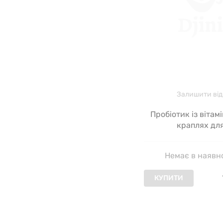
Залишити від
Пробіотик із вітам
краплях дл
новонароджених 
Baby Probiotic Drop
Немає в наявн
D Mommy's Bliss,
КУПИТИ