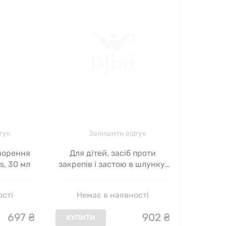
гук
Залишити відгук
ворення
Для дітей, засіб проти
s, 30 мл
закрепів і застою в шлунку,
Mommy's Bliss, 6 місяців, 120
мл
ості
Немає в наявності
697
₴
902
₴
КУПИТИ