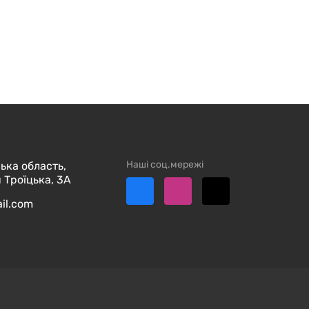
Наші соц.мережі
ька область,
 Троїцька, 3А
ail.com