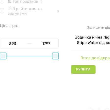
🛍 Топ продажів
0
💬 З рейтингом та
0
відгуками
Ціна, грн.
Залишити від
Водичка нічна Nig
Gripe Water від ко
місяців Mommy's Blis
Готов до відпр
КУПИТИ