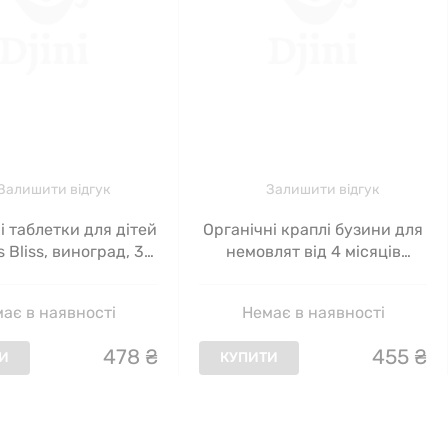
Залишити відгук
Залишити відгук
 таблетки для дітей
Органічні краплі бузини для
Bliss, виноград, 35
немовлят від 4 місяців
шт
Organic Baby Elderberry
Drops Mommy's Bliss 90 мл
ає в наявності
Немає в наявності
478
₴
455
₴
И
КУПИТИ