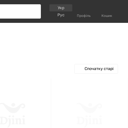
Укр
Рус
Профіль
Кошик
Спочатку старі