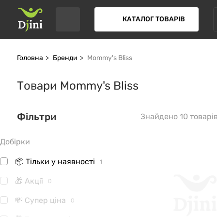
КАТАЛОГ ТОВАРІВ
Головна
Бренди
Mommy's Bliss
Товари Mommy's Bliss
Фільтри
Знайдено 10 товарі
Добірки
📦 Тільки у наявності
1
🎁 Акції
0
💸 Супер ціна
0