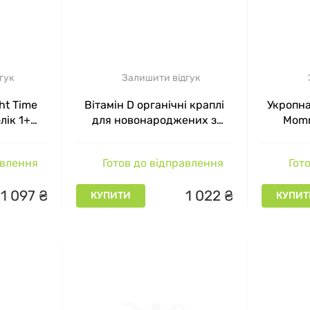
гук
Залишити відгук
ht Time
Вітамін D органічні краплі
Укропна
лік 1+
для новонароджених з
Momm
s, 120 мл
народження, Mommy's Bliss,
3.24 мл
авлення
Готов до відправлення
Гото
1
097
₴
1
022
₴
КУПИТИ
КУПИТ