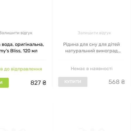
Залишити відгук
Залишити відгук
 вода, оригінальна,
Рідина для сну для дітей
y's Bliss, 120 мл
натуральний виноград
Mommy's Bliss (Kids Sleep
Liquid Kids 3 Yrs + Natural
Немає в наявності
в до відправлення
Grape) 120 мл
568
₴
827
₴
КУПИТИ
И