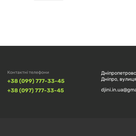
Контактні телефони
Дніпропетровс
Дніпро, вулиця
+38 (099) 777-33-45
djini.in.ua@gm
+38 (097) 777-33-45