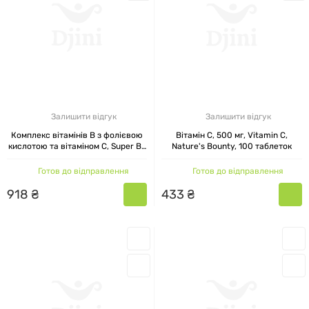
Залишити відгук
Залишити відгук
Комплекс вітамінів B з фолієвою
Вітамін C, 500 мг, Vitamin C,
кислотою та вітаміном С, Super B-
Nature's Bounty, 100 таблеток
Complex with Folic Acid Plus
Vitamin C, Nature's Bounty, 150
Готов до відправлення
Готов до відправлення
таблеток
918
₴
433
₴