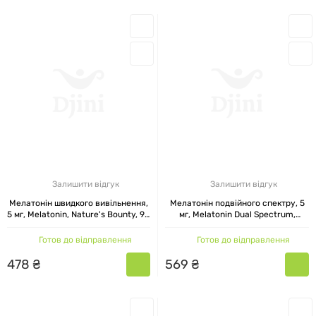
Залишити відгук
Залишити відгук
Мелатонін швидкого вивільнення,
Мелатонін подвійного спектру, 5
5 мг, Melatonin, Nature's Bounty, 90
мг, Melatonin Dual Spectrum,
гелевих капсул
Nature's Bounty, 60 таблеток
Готов до відправлення
Готов до відправлення
478
₴
569
₴