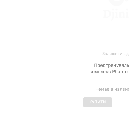
Залишити від
Предтренувал
комплекс Phanto
Workout Pure Gold,
300 г
Немає в наявн
КУПИТИ