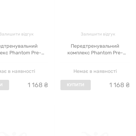
Залишити відгук
Залишити відгук
едтренувальний
Передтренувальний
екс Phantom Pre-
комплекс Phantom Pre-
Pure Gold, манговий
Workout Pure Gold, ананас,
вибух, 300 г
300 г
ає в наявності
Немає в наявності
1
168
₴
1
168
₴
И
КУПИТИ