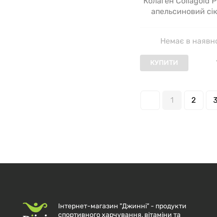
Колаген Collagold P
апельсиновий сік
Немає в наявн
КУПИТИ
1
2
Інтернет-магазин "Джинні" - продукти
спортивного харчування, вітаміни та