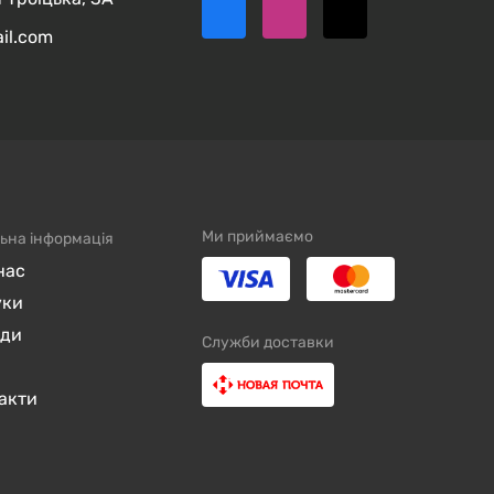
ail.com
Ми приймаємо
ьна інформація
нас
уки
нди
Служби доставки
акти