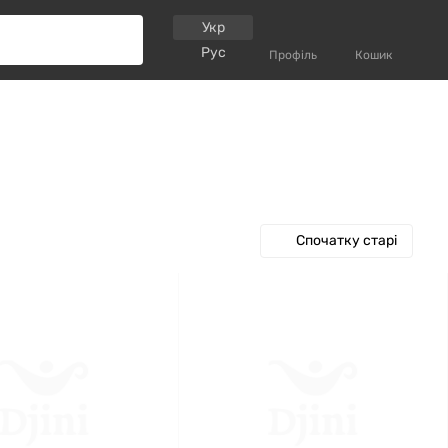
Укр
Рус
Профіль
Кошик
Спочатку старі