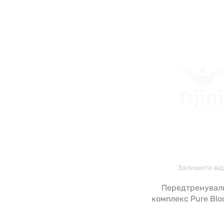
Залишити від
Передтренувал
комплекс Pure Blo
Gold, тутті-фрутті