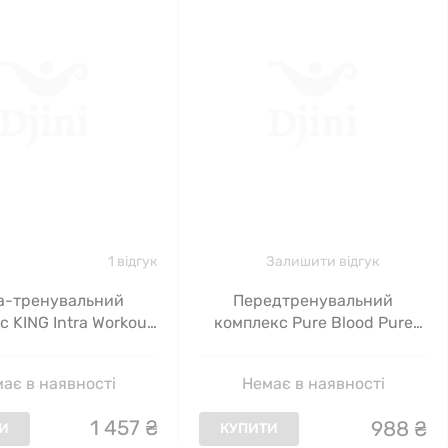
1 відгук
Залишити відгук
а-тренувальний
Передтренувальний
 KING Intra Workout
комплекс Pure Blood Pure
old, персик-манго,
Gold, кола, 500 г
500 г
ає в наявності
Немає в наявності
1
457
₴
988
₴
И
КУПИТИ