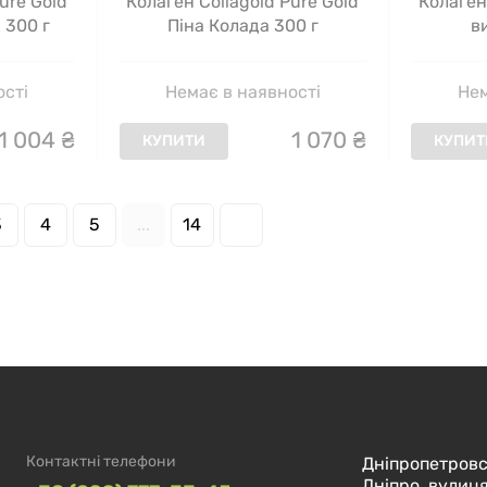
ure Gold
Колаген Collagold Pure Gold
Колаген
 300 г
Піна Колада 300 г
в
ості
Немає в наявності
Нем
1
004
₴
1
070
₴
КУПИТИ
КУПИТ
3
4
5
...
14
Контактні телефони
Дніпропетровс
Дніпро, вулиця