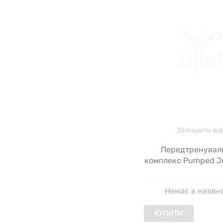
Залишити від
Передтренувал
комплекс Pumped Ju
Gold, кисле манго
Немає в наявн
КУПИТИ