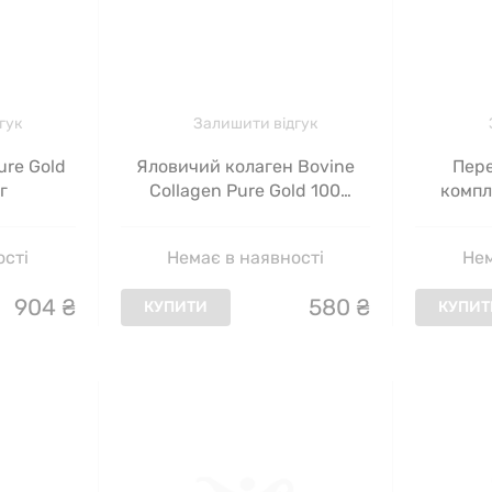
гук
Залишити відгук
ure Gold
Яловичий колаген Bovine
Пер
г
Collagen Pure Gold 100
компл
капсул
Workout 
ості
Немає в наявності
Нем
904
₴
580
₴
КУПИТИ
КУПИТ