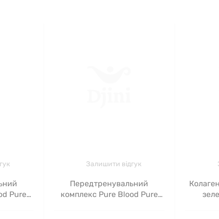
гук
Залишити відгук
ьний
Передтренувальний
Колаген
od Pure
комплекс Pure Blood Pure
зеле
, 500 г
Gold, рожевий лимонад, 500
г