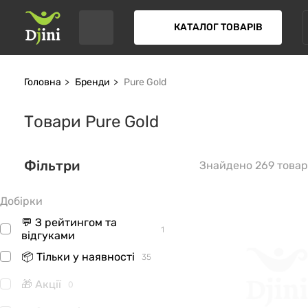
КАТАЛОГ ТОВАРІВ
Головна
Бренди
Pure Gold
Товари Pure Gold
Фільтри
Знайдено 269 товар
Добірки
💬 З рейтингом та
1
відгуками
📦 Тільки у наявності
35
🎁 Акції
0