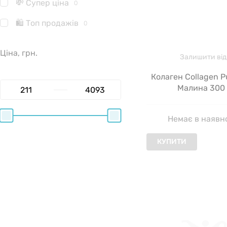
💸 Супер ціна
0
🛍 Топ продажів
0
Ціна, грн.
Залишити від
Колаген Collagen P
Малина 300 
Немає в наявн
КУПИТИ