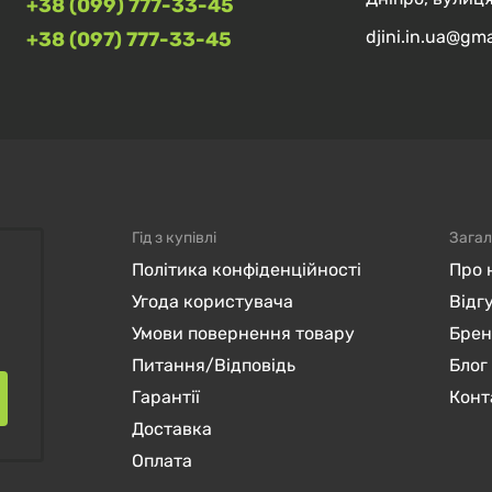
+38 (099) 777-33-45
djini.in.ua@gm
+38 (097) 777-33-45
Гід з купівлі
Загал
Політика конфіденційності
Про 
Угода користувача
Відг
Умови повернення товару
Бре
Питання/Відповідь
Блог
Гарантії
Конт
Доставка
Оплата