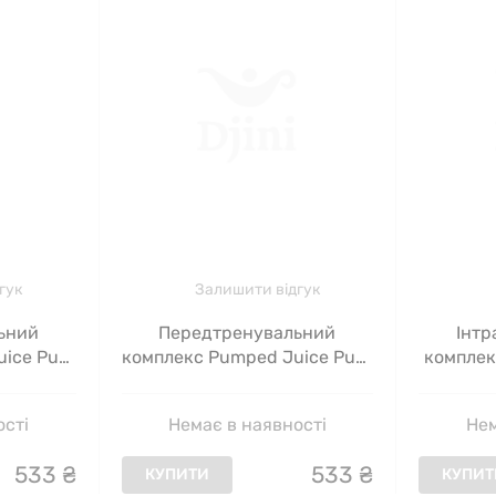
гук
Залишити відгук
Інтр
ьний
Передтренувальний
комплекс
ice Pure
комплекс Pumped Juice Pure
Pure G
, 175 г
Gold, ягідна прохолода, 175 г
Нем
ості
Немає в наявності
533
₴
533
₴
КУПИТ
КУПИТИ