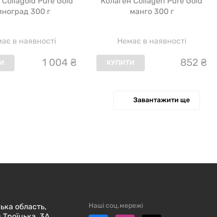
 Collagold Pure Gold
Колаген Collagen Pure Gold
иноград 300 г
манго 300 г
ає в наявності
Немає в наявності
1
004
₴
852
₴
И
КУПИТИ
Завантажити ще
Наші соц.мережі
ька область,
 Троїцька, 3А