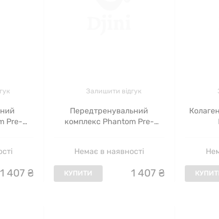
гук
Залишити відгук
ьний
Передтренувальний
Колаген
m Pre-
комплекс Phantom Pre-
 манго,
Workout Pure Gold,
ананасовий рай, 300 г
ості
Немає в наявності
Нем
1
407
₴
1
407
₴
КУПИТИ
КУПИТ