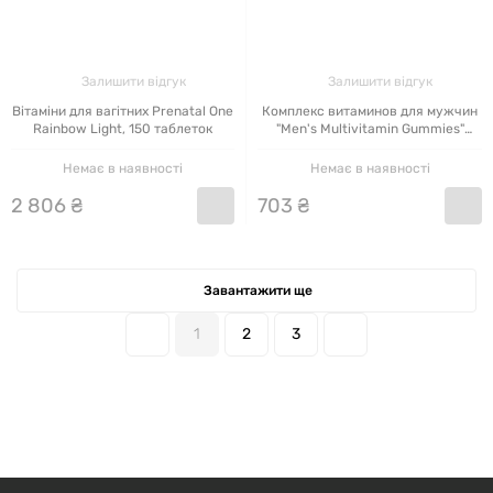
Залишити відгук
Залишити відгук
Вітаміни для вагітних Prenatal One
Комплекс витаминов для мужчин
Rainbow Light, 150 таблеток
"Men's Multivitamin Gummies"
Rainbow Light, 120 жевательных
конфет
Немає в наявності
Немає в наявності
2
806
₴
703
₴
Завантажити ще
1
2
3