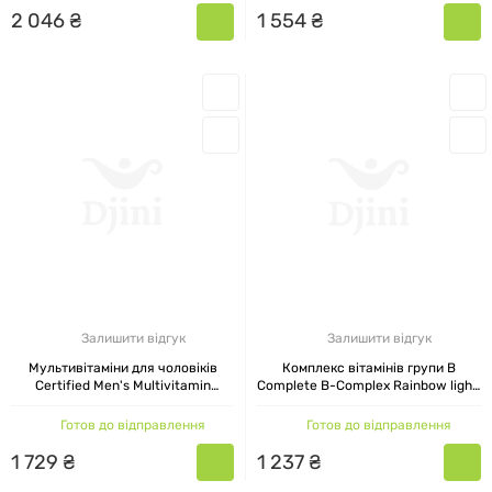
2
046
₴
1
554
₴
Залишити відгук
Залишити відгук
Мультивітаміни для чоловіків
Комплекс вітамінів групи В
Certified Men's Multivitamin
Complete B-Complex Rainbow light,
Rainbow Light, 120 капсул
90 таблеток
Готов до відправлення
Готов до відправлення
1
729
₴
1
237
₴