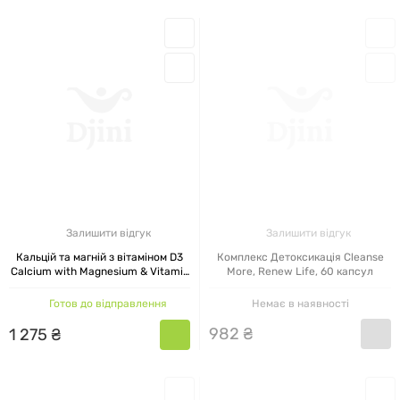
Залишити відгук
Залишити відгук
Кальцій та магній з вітаміном D3
Комплекс Детоксикація Cleanse
Calcium with Magnesium & Vitamin
More, Renew Life, 60 капсул
D3 Rainbow Light, 180 таблеток
Готов до відправлення
Немає в наявності
982
₴
1
275
₴