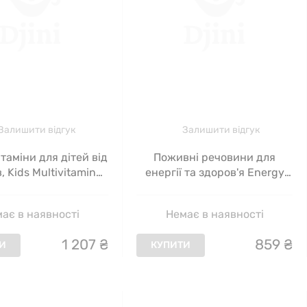
Залишити відгук
Залишити відгук
таміни для дітей від
Поживні речовини для
, Kids Multivitamin
енергії та здоров'я Energy
, Seeking Health, 60
Nutrients, Seeking Health, 30
льних таблеток
льодяників
ає в наявності
Немає в наявності
1
207
₴
859
₴
И
КУПИТИ