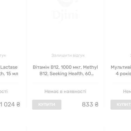
гук
Залишити відгук
 Lactase
Вітамін B12, 1000 мкг, Methyl
Мультиві
th, 15 мл
B12, Seeking Health, 60
4 років
льодяників
Chewable
жува
ості
Немає в наявності
Нем
1
024
₴
833
₴
КУПИТИ
КУПИТ