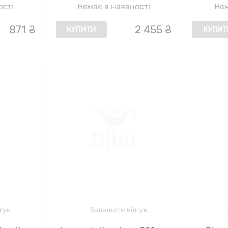
ості
Немає в наявності
Нем
871
₴
2
455
₴
КУПИТИ
КУПИТ
гук
Залишити відгук