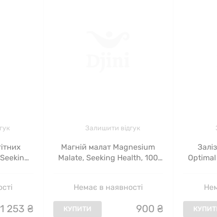
гук
Залишити відгук
гітних
Магній малат Magnesium
Залі
 Seeking
Malate, Seeking Health, 100
Optimal 
сул
жувальних таблеток
Seekin
ості
Немає в наявності
Нем
1
253
₴
900
₴
КУПИТИ
КУПИТ