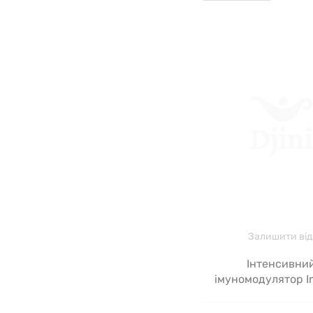
Залишити від
Інтенсивни
імуномодулятор 
Intensive, Seeking H
мл