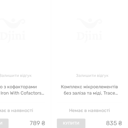
Залишити відгук
Залишити відгук
зо з кофакторами
Комплекс мікроелементів
Iron With Cofactors,
без заліза та міді, Trace
g Health, 90 капсул
Complex II, Iron&Copper Free,
Seeking Health, 30 капсул
ає в наявності
Немає в наявності
789
₴
835
₴
И
КУПИТИ