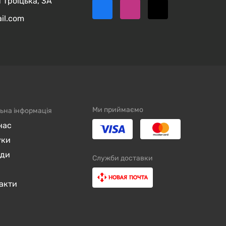
 Троїцька, 3А
ail.com
Ми приймаємо
ьна інформація
нас
уки
нди
Служби доставки
акти