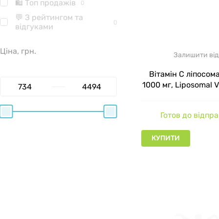
🛍 Топ продажів
0
💬 З рейтингом та
0
відгуками
Ціна, грн.
Залишити від
Вітамін С ліпосом
1000 мг, Liposomal V
Seeking Health, 
Готов до відпр
КУПИТИ