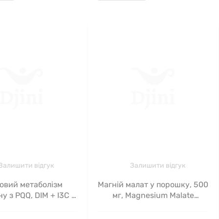
Залишити відгук
Залишити відгук
овий метаболізм
Магній малат у порошку, 500
у з PQQ, DIM + I3C з
мг, Magnesium Malate
Seeking Health, 60
Powder, Seeking Health, 250 г
капсул