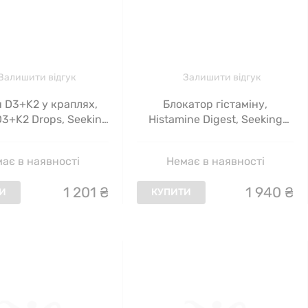
Залишити відгук
Залишити відгук
н D3+K2 у краплях,
Блокатор гістаміну,
D3+K2 Drops, Seeking
Histamine Digest, Seeking
Health, 30 мл
Health, 30 капсул
ає в наявності
Немає в наявності
1
201
₴
1
940
₴
И
КУПИТИ