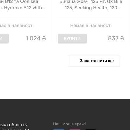
ін B12 та Фолієва
Бичача жовч, 125 мг, Ox Bile
, Hydroxo B12 With
125, Seeking Health, 120
Acid, Seeking Health,
капсул
вальних таблеток
ає в наявності
Немає в наявності
1
024
₴
837
₴
И
КУПИТИ
Завантажити ще
Наші соц.мережі
ька область,