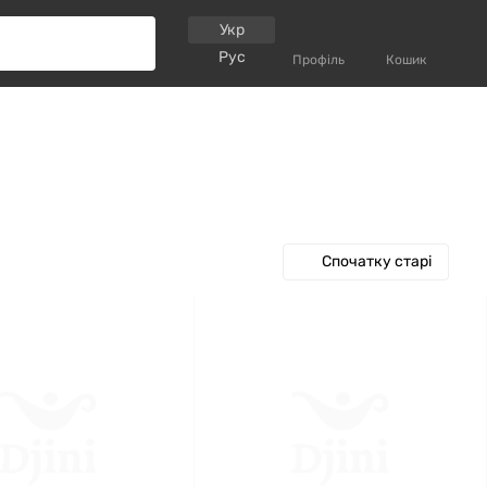
Укр
Рус
Профіль
Кошик
Спочатку старі