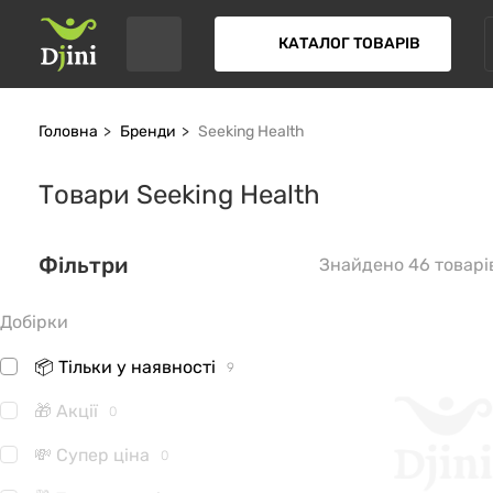
КАТАЛОГ ТОВАРІВ
Головна
Бренди
Seeking Health
Товари Seeking Health
Фільтри
Знайдено 46 товарі
Добірки
📦 Тільки у наявності
9
🎁 Акції
0
💸 Супер ціна
0