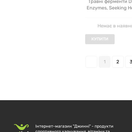
Травні ферменти D
Enzymes, Seeking He
жувальних табл
Немає в наявн
КУПИТИ
1
2
Інтернет-магазин "Джинні" - продукти
спортивного харчування, вітаміни та