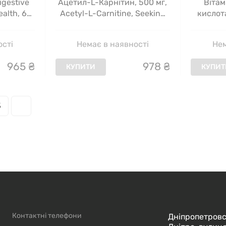
igestive
Ацетил-L-Карнітин, 500 мг,
Вітам
alth, 60
Acetyl-L-Carnitine, Seeking
кислота
еток
Health, 90 капсул
Folinic 
60 жу
ості
Немає в наявності
Нем
965
₴
978
₴
КУПИТИ
КУПИТ
3
Контактні телефони
Дніпропетровс