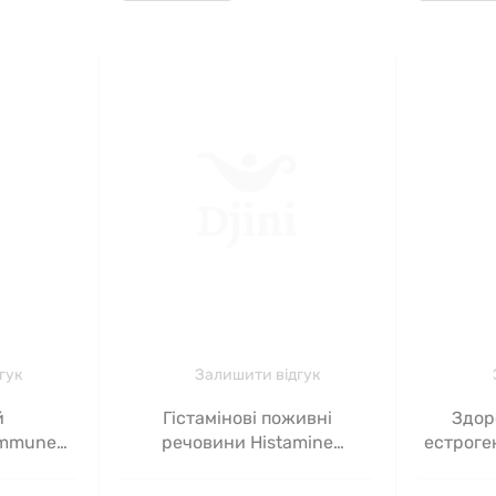
гук
Залишити відгук
й
Гістамінові поживні
Здор
Immune
речовини Histamine
естроген
ealth, 90
Nutrients, Seeking Health, 60
PQQ, 
капсул