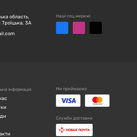
Наші соц.мережі
ька область,
 Троїцька, 3А
ail.com
Ми приймаємо
ьна інформація
нас
уки
нди
Служби доставки
акти