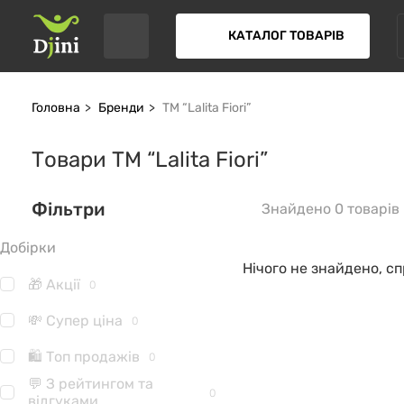
КАТАЛОГ ТОВАРІВ
Головна
Бренди
ТМ “Lalita Fiori”
Товари ТМ “Lalita Fiori”
Фільтри
Знайдено 0 товарів
Добірки
Нічого не знайдено, с
🎁 Акції
0
💸 Супер ціна
0
🛍 Топ продажів
0
💬 З рейтингом та
0
відгуками