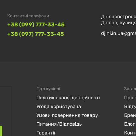
Контактні телефони
Дніпропетровс
Дніпро, вулиця
+38 (099) 777-33-45
djini.in.ua@gm
+38 (097) 777-33-45
Гід з купівлі
Загал
Політика конфіденційності
Про 
Угода користувача
Відг
Умови повернення товару
Бре
Питання/Відповідь
Блог
Гарантії
Конт