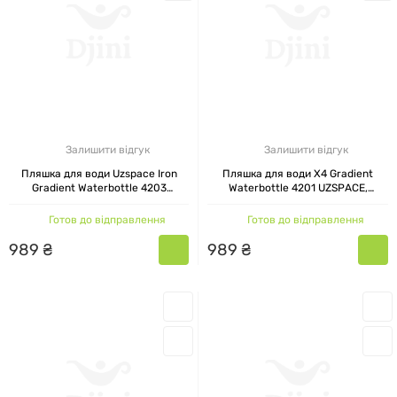
Залишити відгук
Залишити відгук
Пляшка для води Uzspace Iron
Пляшка для води X4 Gradient
Gradient Waterbottle 4203
Waterbottle 4201 UZSPACE,
UZSPACE, рожево-блакитна, 600
рожева-синя, 500 мл
мл
Готов до відправлення
Готов до відправлення
989
₴
989
₴