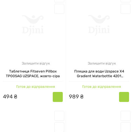
Залишити відгук
Залишити відгук
Таблетниця Fitseven Pillbox
Пляшка для води Uzspace X4
TP005AG UZSPACE, жовто-сіра
Gradient Waterbottle 4201
UZSPACE, червоно-блакитна, 500
мл
Готов до відправлення
Готов до відправлення
494
₴
989
₴