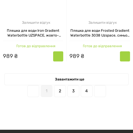
Залишити відгук
Залишити відгук
Пляшка для води Iron Gradient
Пляшка для води Frosted Gradient
Waterbottle UZSPACE, жовто-
Waterbottle 3038 Uzspace, синьо-
зелена, 600 мл
жовтий колір, 800 мл
Готов до відправлення
Готов до відправлення
989
₴
989
₴
Завантажити ще
1
2
3
4