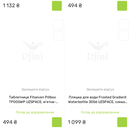
1
132
₴
494
₴
Залишити відгук
Залишити відгук
Таблетниця Fitseven Pillbox
Пляшка для води Frosted Gradient
TP005WP UZSPACE, м'ятна-
Waterbottle 3056 UZSPACE, синьо-
лавандова
зелена, 1,5 л
Готов до відправлення
Готов до відправлення
494
₴
1
099
₴