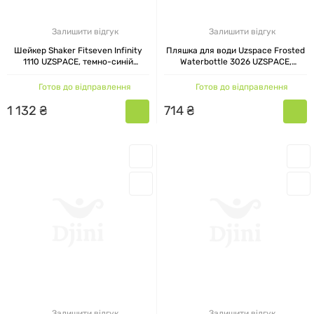
Залишити відгук
Залишити відгук
Шейкер Shaker Fitseven Infinity
Пляшка для води Uzspace Frosted
1110 UZSPACE, темно-синій
Waterbottle 3026 UZSPACE,
рубіновий, 500 мл
прозора, 500 мл
Готов до відправлення
Готов до відправлення
1
132
₴
714
₴
Залишити відгук
Залишити відгук