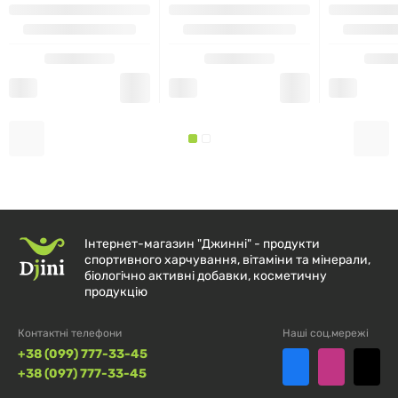
Порцій в упаковці:
100
Кількість в
% від добової
1 порції
норми
Цибулина
580 мг
**
часнику
** Добову норму не визначено.
Інтернет-магазин "Джинні" - продукти
спортивного харчування, вітаміни та мінерали,
біологічно активні добавки, косметичну
продукцію
Додаткові інгредієнти:
капсула рослинного
Контактні телефони
Наші соц.мережі
походження (гіпромелоза), целюлоза.
+38 (099) 777-33-45
+38 (097) 777-33-45
Не містить:
глютену, цукру, солі, дріжджів, пшениці,