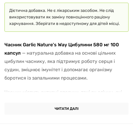
Дієтична добавка. Не є лікарським засобом. Не слід
використовувати як заміну повноцінного раціону
харчування. Зберігати в недоступному для дітей місці.
Часник Garlic Nature's Way Цибулини 580 мг 100
капсул
— натуральна добавка на основі цільних
цибулин часнику, яка підтримує роботу серця і
судин, зміцнює імунітет і допомагає організму
боротися із запальними процесами.
Часник містить активні сполуки, такі як аліцин, які
благотворно впливають на
серцево-судинну
систему
і загальний тонус організму. Він допомагає
ЧИТАТИ ДАЛІ
підтримувати нормальний рівень холестерину,
покращує еластичність судин і сприяє нормальному