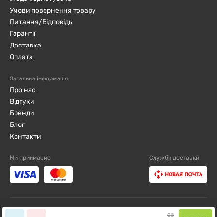
Умови повернення товару
Питання/Відповідь
Гарантії
Доставка
Оплата
Загальна інформація
Про нас
Відгуки
Бренди
Блог
Контакти
Ми приймаємо
Служби доставки
djini.com.ua ©2019 - 2026 / Всі права захищені
0
₴