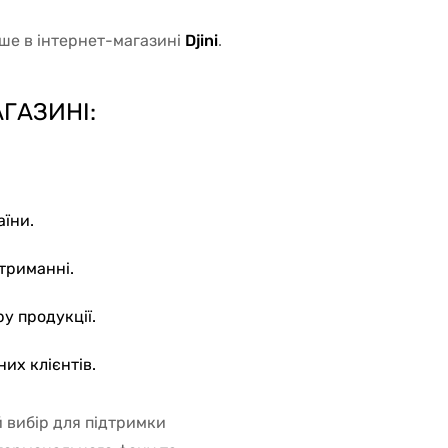
ише в інтернет-магазині
Djini
.
ГАЗИНІ:
аїни.
триманні.
ру продукції.
них клієнтів.
ий вибір для підтримки