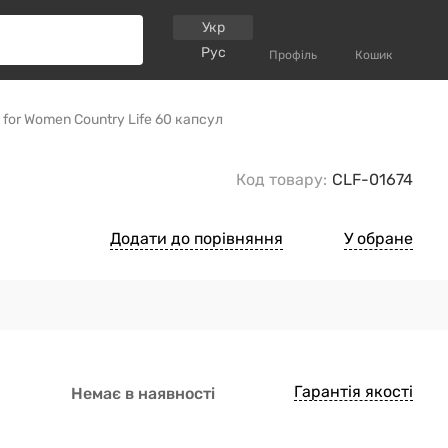
Укр
Рус
Профіль
Кошик
for Women Country Life 60 капсул
Код товару:
CLF-01674
Додати до порівняння
У обране
Гарантія якості
Немає в наявності