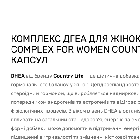
54709
КОМПЛЕКС ДГЕА ДЛЯ ЖІНОК
COMPLEX FOR WOMEN COUNT
КАПСУЛ
DHEA
від бренду
Country Life
— це дієтична добавка
гормонального балансу у жінок. Дегідроепіандрост
стероїдним гормоном, що виробляється наднирковим
попередником андрогенів та естрогенів та відіграє 
фізіологічних процесів. З віком рівень DHEA в орган
впливати на загальний стан здоров'я, енергію та е
формі добавки може допомогти в підтриманні енергі
підвищенні витривалості та зміцненні кісткової тк