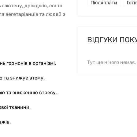
Післяплати
Гот
 глютену, дріжджів, сої та
я вегетаріанців та людей з
ВІДГУКИ ПОК
Тут ще нічого немає
ь гормонів в організмі.
ю та знижує втому.
ю та зниженню стресу.
вої тканини.
джів.