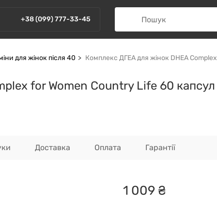
+38 (099) 777-33-45
міни для жінок після 40
Комплекс ДГЕА для жінок DHEA Complex 
lex for Women Country Life 60 капсул
уки
Доставка
Оплата
Гарантії
1
009
₴