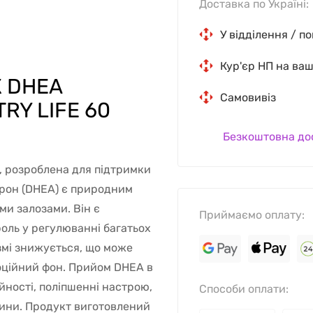
Доставка по Україні:
У відділення / п
Кур'єр НП на ва
 DHEA
Самовивіз
RY LIFE 60
Безкоштовна до
, розроблена для підтримки
ерон (DHEA) є природним
и залозами. Він є
Приймаємо оплату:
роль у регулюванні багатьох
ізмі знижується, що може
моційний фон. Прийом DHEA в
йності, поліпшенні настрою,
Способи оплати:
анини. Продукт виготовлений