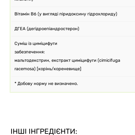
Вітамін B6 (у вигляді піридоксину гідрохлориду)
ДГЕА (дегідроепіандростерон)
Суміш із циміцифуги
забезпечення:
мальтодекстрин, екстракт циміцифуги (cimicifuga
racemosa) [корінь/кореневище]
* Добову норму не визначено.
ІНШІ ІНГРЕДІЄНТИ: