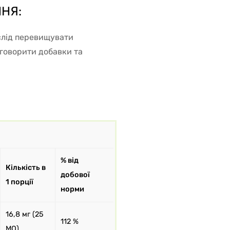
НЯ:
 слід перевищувати
бговорити добавки та
% від
Кількість в
добової
1 порції
норми
16,8 мг (25
112 %
МО)