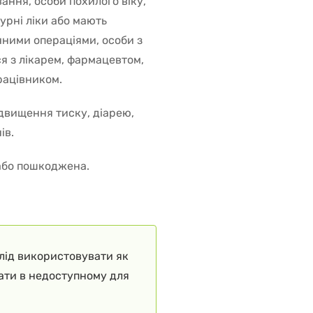
ання, особи похилого віку,
турні ліки або мають
чними операціями, особи з
я з лікарем, фармацевтом,
рацівником.
двищення тиску, діарею,
ів.
 або пошкоджена.
слід використовувати як
гати в недоступному для