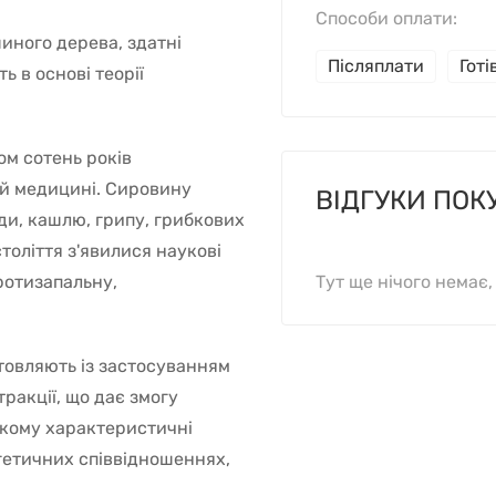
Способи оплати:
шиного дерева, здатні
Післяплати
Гот
ь в основі теорії
ом сотень років
ій медицині. Сировину
ВІДГУКИ ПОК
уди, кашлю, грипу, грибкових
 століття з'явилися наукові
ротизапальну,
Тут ще нічого немає
товляють із застосуванням
ракції, що дає змогу
якому характеристичні
гетичних співвідношеннях,