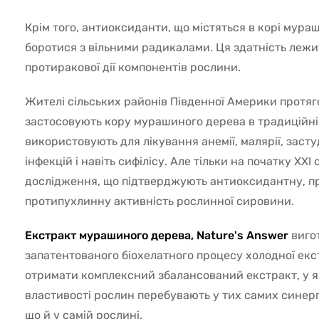
Крім того, антиоксиданти, що містяться в корі мура
боротися з вільними радикалами. Ця здатність лежит
протиракової дії компонентів рослини.
Жителі сільських районів Південної Америки протяг
застосовують кору мурашиного дерева в традиційн
використовують для лікування анемії, малярії, заст
інфекцій і навіть сифілісу. Але тільки на початку XXI
дослідження, що підтверджують антиоксидантну, п
протипухлинну активність рослинної сировини.
Екстракт мурашиного дерева, Nature's Answer
виго
запатентованого біохелатного процесу холодної екст
отримати комплексний збалансований екстракт, у 
властивості рослин перебувають у тих самих синер
що й у самій рослині.