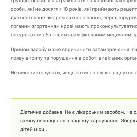
груддю, особи, які страждають на хронічні захворюв
особи, які не досягли 18 років, які приймають рецеп
діагностоване лікарем захворювання, перед хірургі
поганим згортанням крові мають проконсультуватис
натуропатом або іншим кваліфікованим медичним п
Прийом засобу може спричинити запаморочення, пі
появу висипу та порушення в роботі видільних орган
Не використовувати, якщо захисна плівка відсутня
Дієтична добавка. Не є лікарським засобом. Не 
заміну повноцінного раціону харчування. Збері
дітей місці.