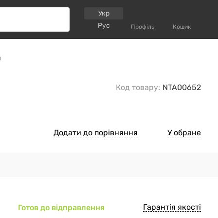
Укр
Рус
Профіль
Кошик
л
Код товару:
NTA00652
Додати до порівняння
У обране
Гарантія якості
Готов до відправлення