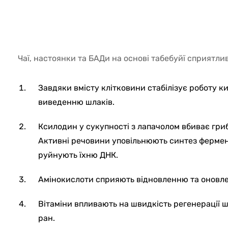
385
Чаї, настоянки та БАДи на основі табебуйї сприятл
Завдяки вмісту клітковини стабілізує роботу к
виведенню шлаків.
Ксилодин у сукупності з лапачолом вбиває гриб
Активні речовини уповільнюють синтез фермент
руйнують їхню ДНК.
Амінокислоти сприяють відновленню та оновле
Вітаміни впливають на швидкість регенерації ш
ран.