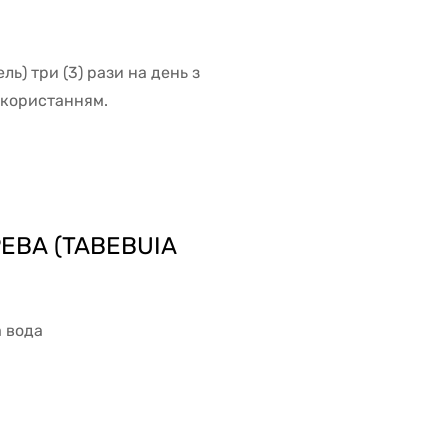
ь) три (3) рази на день з
икористанням.
ЕВА (TABEBUIA
 вода