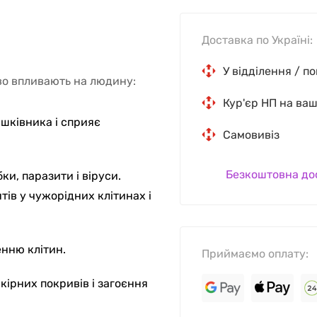
Доставка по Україні:
У відділення / п
иво впливають на людину:
Кур'єр НП на ва
ишківника і сприяє
Самовивіз
Безкоштовна до
ки, паразити і віруси.
ів у чужорідних клітинах і
нню клітин.
Приймаємо оплату:
кірних покривів і загоєння