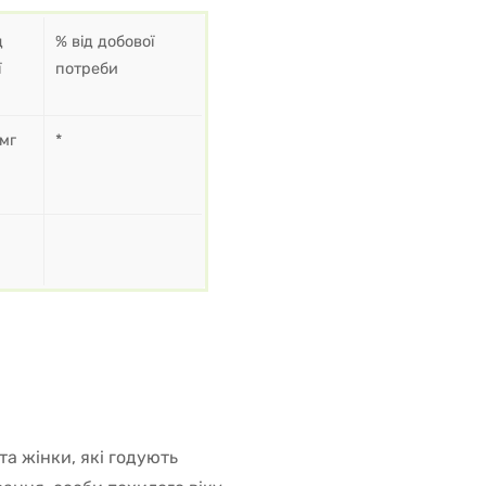
д
% від добової
ї
потреби
мг
*
 та жінки, які годують