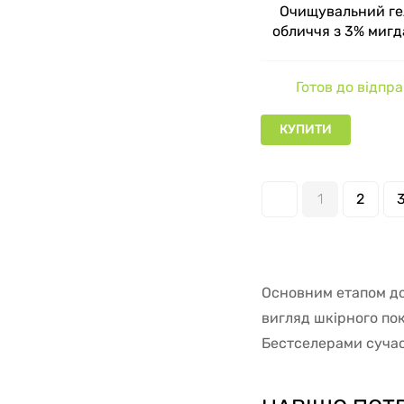
Очищувальний ге
обличчя з 3% миг
кислотою Idyllic C
with 3% Mandelic
Готов до відпр
Glymed, 30 
КУПИТИ
1
2
Основним етапом до
вигляд шкірного пок
Бестселерами сучасн