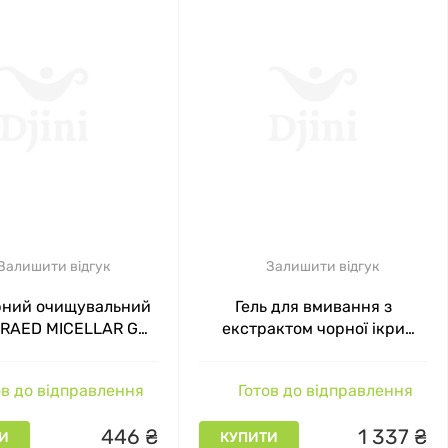
Залишити відгук
Залишити відгук
рний очищувальний
Гель для вмивання з
DRAED MICELLAR GEL
екстрактом чорної ікри
Cosmetics, 15 мл
Caviar Micellar Gel Ed
Cosmetics, 150 мл
в до відправлення
Готов до відправлення
446
₴
1
337
₴
И
КУПИТИ