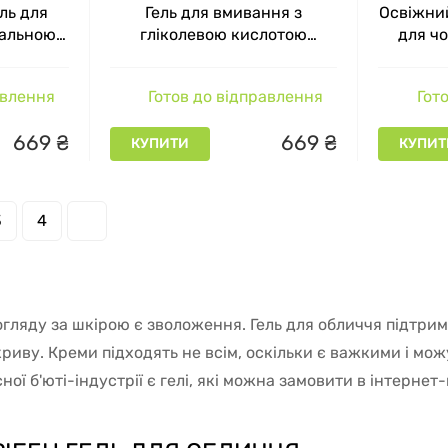
ль для
Гель для вмивання з
Освіжни
дальною
гліколевою кислотою
для чо
leanser
Glycolic Facial Cleanser with
Facial Cl
 Acid
10% Glycolic Acid Glymed, 30
авлення
Готов до відправлення
Гото
мл
мл
669
₴
669
₴
КУПИТИ
КУПИТ
3
4
гляду за шкірою є зволоження. Гель для обличчя підтрим
риву. Креми підходять не всім, оскільки є важкими і мож
ої б'юті-індустрії є гелі, які можна замовити в інтернет