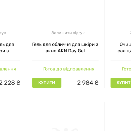
гук
Залишити відгук
ль для
Гель для обличчя для шкіри з
Очищ
ри з
акне AKN Day Gel
саліц
м Clear
INNOAESTHETICS, 50 г
Exfoli
 Benzoyl
Salicyli
авлення
Готов до відправлення
Гото
236 мл
2
228
₴
2
984
₴
КУПИТИ
КУПИТ