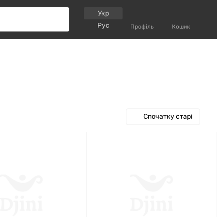
Укр
Рус
Профіль
Кошик
Спочатку старі