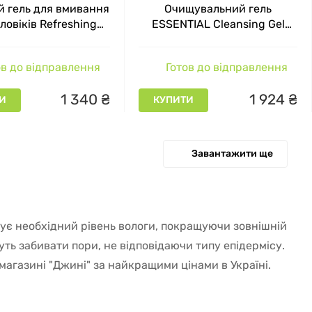
й гель для вмивання
Очищувальний гель
ловіків Refreshing
ESSENTIAL Cleansing Gel
eanser Dr.Spiller, 150
Comfort Zone, 400 мл
мл
в до відправлення
Готов до відправлення
1
340
₴
1
924
₴
И
КУПИТИ
Завантажити ще
ує необхідний рівень вологи, покращуючи зовнішній
уть забивати пори, не відповідаючи типу епідермісу.
-магазині "Джині" за найкращими цінами в Україні.