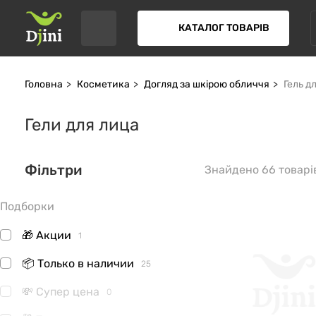
КАТАЛОГ ТОВАРІВ
Головна
Косметика
Догляд за шкірою обличчя
Гель д
Гели для лица
Фільтри
Знайдено 66 товарі
Подборки
🎁 Акции
1
📦 Только в наличии
25
💸 Супер цена
0