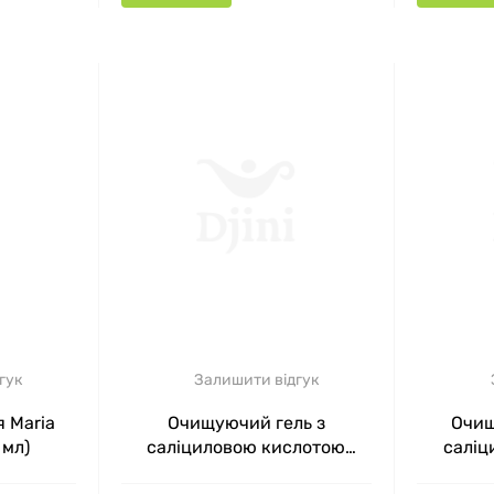
гук
Залишити відгук
я Maria
Очищуючий гель з
Очищ
 мл)
саліциловою кислотою
саліц
Purifying Cleanser with
Purif