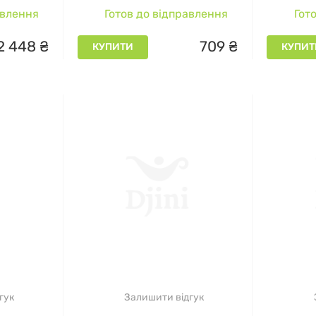
Salicylic Acid Glymed, 30 мл
Salicyli
авлення
Готов до відправлення
Гото
2
448
₴
709
₴
КУПИТИ
КУПИТ
гук
Залишити відгук