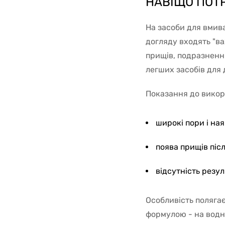
НАВІЩО ПОТР
На засоби для вмива
догляду входять "ва
прищів, подразненн
легших засобів для д
Показання до викор
широкі пори і на
поява прищів піс
відсутність резул
Особливість полягає
формулою - на водн