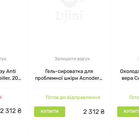
гук
Залишити відгук
зу Anti
Гель-сироватка для
Охолод
ller, 20
проблемної шкіри Acnoderm
вера Co
Gel Dr.Spiller, 50 мл
Dr
я
Готов до відправлення
Гото
2
312
₴
2
312
₴
КУПИТИ
КУПИТ