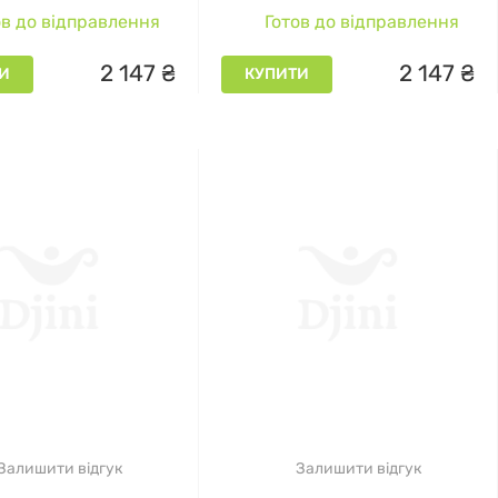
c Acid Glymed, 236 мл
with 3% Mandelic Acid
в до відправлення
Готов до відправлення
Glymed, 236 мл
2
147
₴
2
147
₴
И
КУПИТИ
Залишити відгук
Залишити відгук