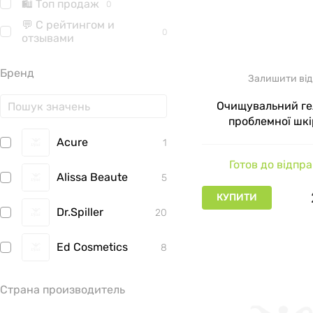
🛍 Топ продаж
0
💬 С рейтингом и
0
отзывами
Бренд
Залишити від
Очищувальний ге
проблемної шкі
бензоїлпероксидо
Acure
1
Skin Cleanser with
Готов до відпр
Peroxide Glymed, 
Alissa Beaute
5
КУПИТИ
Dr.Spiller
20
Ed Cosmetics
8
INNOAESTHETICS
6
Страна производитель