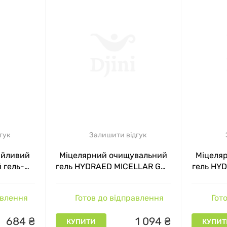
гук
Залишити відгук
ійливий
Міцелярний очищувальний
Міцеля
 гель-
гель HYDRAED MICELLAR GEL
гель HY
и з алое
Ed Cosmetics, 200 мл
Ed 
Organic
авлення
Готов до відправлення
Гото
684
₴
1
094
₴
КУПИТИ
КУПИТ