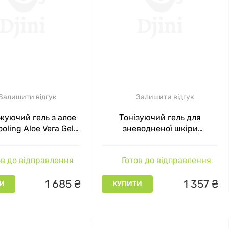
Залишити відгук
Залишити відгук
жуючий гель з алое
Тонізуючий гель для
oling Aloe Vera Gel
зневодненої шкіри
.Spiller, 150 мл
ESSENTIAL Tonic Gel Alissa
Beaute, 200 мл
в до відправлення
Готов до відправлення
1
685
₴
1
357
₴
И
КУПИТИ