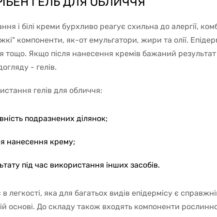
ІБЕН ГЕЛЬ ДЛЯ ОБЛИЧЧЯ
ння і білі креми бурхливо реагує схильна до алергії, ком
жкі" компоненти, як-от емульгатори, жири та олії. Епіде
я тощо. Якщо після нанесення кремів бажаний результат 
огляду - гелів.
истання гелів для обличчя:
явність подразнених ділянок;
ля нанесення крему;
ьтату під час використання інших засобів.
 в легкості, яка для багатьох видів епідермісу є справж
ій основі. До складу також входять компоненти рослинно