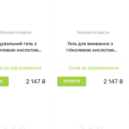
Залишити відгук
Залишити відгук
увальний гель з
Гель для вмивання з
иловою кислотою
гліколевою кислотою
ating Cleanser with
Glycolic Facial Cleanser with
c Acid Glymed, 236 мл
10% Glycolic Acid Glymed,
в до відправлення
Готов до відправлення
236 мл
2
147
₴
2
147
₴
И
КУПИТИ