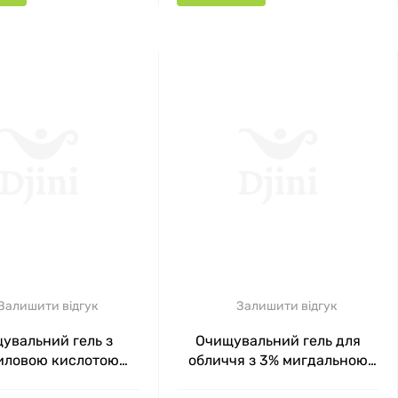
Залишити відгук
Залишити відгук
увальний гель з
Очищувальний гель для
иловою кислотою
обличчя з 3% мигдальною
ying Cleanser with
кислотою Idyllic Cleanser