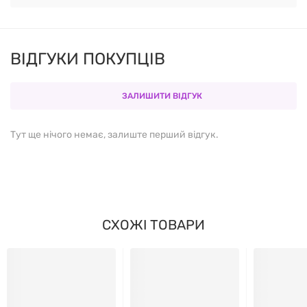
КІЛЬКІСТЬ НА
% ВІД ДОБОВОЇ
КОМПОНЕНТ
ПОРЦІЮ
НОРМИ*
ВІДГУКИ ПОКУПЦІВ
Кальцій
350 мг
27%
ЗАЛИШИТИ ВІДГУК
(цитрат)
Тут ще нічого немає, залиште перший відгук.
* %DV наведено за етикеткою виробника.
Інші інгредієнти
Кроскармелоза натрію; покриття: вуглеводна камедь
СХОЖІ ТОВАРИ
(целюлоза), гліцерин; магнію стеарат (рослинного
походження).
СПОСІБ ЗАСТОСУВАННЯ