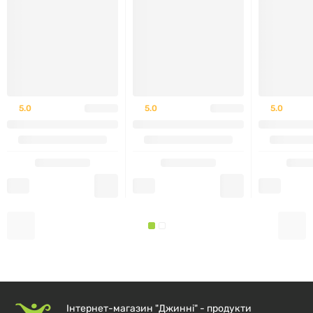
Звичайний
розмір порції — 1 таблетка
. Орієнтуйтесь
на рекомендації виробника на етикетці щодо часу та
частоти вживання. Вживати під час або після їжі,
запиваючи водою.
Не перевищувати рекомендовану
кількість.
5.0
5.0
5.0
ЗАСТЕРЕЖЕННЯ
Харчова добавка,
не є лікарським засобом
і не
призначена для діагностики, лікування чи
профілактики захворювань.
Перед використанням уважно прочитайте
інформацію на етикетці виробника.
У разі індивідуальної чутливості до компонентів —
Інтернет-магазин "Джинні" - продукти