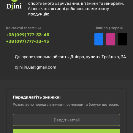
спортивного харчування, вітаміни та мінерали,
припиніть вживання.
біологічно активні добавки, косметичну
продукцію
Період вагітності/лактації, прийом лікарських
засобів або особливі стани — застосовуйте лише
Контактні телефони
Наші соц.мережі
+38 (099) 777-33-45
після консультації з фахівцем.
+38 (097) 777-33-45
Зберігати щільно закритим у сухому,
Дніпропетровська область, Дніпро, вулиця Троїцька, 3А
прохолодному місці,
поза доступом дітей
; уникати
прямих сонячних променів.
djini.in.ua@gmail.com
Передплатіть знижки!
Розсилаємо передплатникам промокоди та бонуси щотижня.