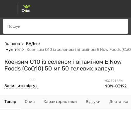
Головна
БАДи
Імунітет
Коензим Q10 із селеном і вітаміном Е Now Foods (CoQ
Коензим Q10 із селеном і вітаміном Е Now
Foods (CoQ10) 50 мг 50 гелевих капсул
0.0
КОД ТОВАРУ:
Залишити відгук
NOW-03192
Товар
Опис
Характеристики
Відгуки
Доставка