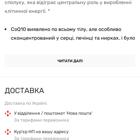
сполуку, яка відіграє центральну роль у виробленні
клітинної енергії. *
CoQ10 виявлено по всьому тілу, але особливо
сконцентрований у серці, печінці та нирках, і було
виявлено, що його вироблення знижується з
віком.
ЧИТАТИ ДАЛІ
CoQ10 працює з вітаміном E як потужний поглинач
вільних радикалів у клітинних мембранах, а також
у кровоносних судинах.
ДОСТАВКА
Роки наукових досліджень показали, що CoQ10
Доставка по Україні:
допомагає підтримувати здоров'я серця і судинної
У відділення / поштомат 'Нова пошта'
системи.
За тарифами перевізника
Кур'єр НП на вашу адресу
За тарифами перевізника