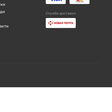
уки
нди
Служби доставки
акти