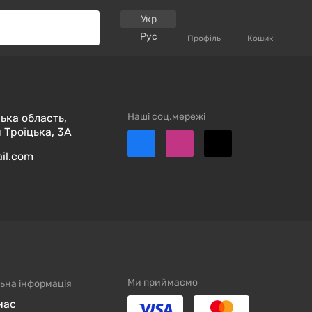
Укр
Рус
Профіль
Кошик
Наші соц.мережі
ька область,
 Троїцька, 3А
ail.com
Ми приймаємо
ьна інформація
нас