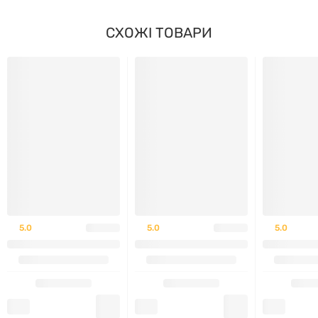
СХОЖІ ТОВАРИ
Підтримка печінки та жовчного міхура.
Поліпшення травлення і вироблення ферментів.
М'яка сечогінна дія без втрати електролітів.
Антиоксидантний захист і вплив на стан шкіри.
Корінь кульбаби Nature's Way Dandelion 525 мг 180
капсул
підійде тим, хто помічає важкість після їжі,
відчуває дискомфорт у ділянці печінки або схильний
5.0
5.0
5.0
до набряків. Його натуральний склад допомагає
організму м'яко справлятися з навантаженнями,
підтримуючи роботу травної системи та виведення
зайвої рідини. Це особливо актуально для тих, хто
хоче підтримувати легкість і комфорт в організмі без