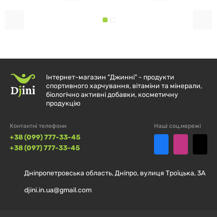
агресивних методів очищення.
Рекомендації щодо застосування
Дорослим приймати по 3 капсули один раз на день.
Інтернет-магазин "Джинні" - продукти
спортивного харчування, вітаміни та мінерали,
Склад
біологічно активні добавки, косметичну
продукцію
Розмір порції:
3 капсули
Контактні телефони
Наші соц.мережі
Порцій в упаковці:
60
+38 (099) 777-33-45
+38 (097) 777-33-45
Кількість в 1
% від добової
порції
норми†
Дніпропетровська область, Дніпро, вулиця Троїцька, 3А
djini.in.ua@gmail.com
Калорій
5