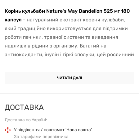
Корінь кульбаби Nature's Way Dandelion 525 мг 180
капсул
- натуральний екстракт кореня кульбаби,
який традиційно використовується для підтримки
роботи печінки, травної системи та виведення
надлишків рідини з організму. Багатий на
антиоксиданти, інулін і гіркі сполуки, цей рослинний
комплекс допомагає нормалізувати обмін речовин,
поліпшити функцію жовчного міхура і підтримати
ЧИТАТИ ДАЛІ
здоров'я шкіри.
Корінь кульбаби має
м'який жовчогінний ефект
,
допомагаючи печінці активніше очищати організм
ДОСТАВКА
від токсинів. Це особливо важливо для людей з
Доставка по Україні:
підвищеним навантаженням на печінку - у разі
нерегулярного харчування, вживання жирної їжі,
У відділення / поштомат 'Нова пошта'
За тарифами перевізника
вживання медикаментів або впливу токсинів з