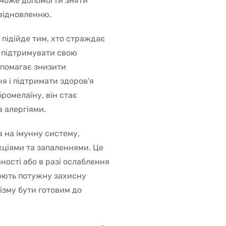
н може допомогти зняти
 відновленню.
л
підійде тим, хто страждає
е підтримувати свою
опомагає знизити
я і підтримати здоров'я
ромелаїну, він стає
а алергіями.
 на імунну систему,
ціями та запаленнями. Це
ності або в разі ослаблення
рюють потужну захисну
ізму бути готовим до