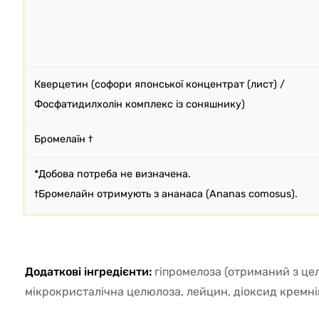
Кверцетин (софори японської концентрат (лист) /
Фосфатидилхолін комплекс із соняшнику)
Бромелаїн †
*Добова потреба не визначена.
†Бромелайн отримують з ананаса (Ananas comosus).
Додаткові інгредієнти:
гіпромелоза (отриманий з це
мікрокристалічна целюлоза, лейцин, діоксид кремні