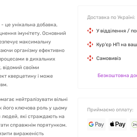
Доставка по Україні:
- це унікальна добавка,
У відділення / п
цнення імунітету. Основний
безпечує максимальну
Кур'єр НП на ва
агаючи організму ефективно
Самовивіз
 процесами в дихальних
, відомий своїми
Безкоштовна до
ект кверцетину і може
авм.
магає нейтралізувати вільні
к його ключова роль у цьому
Приймаємо оплату:
я людей, які страждають на
стати справжнім порятунком.
низити вираженість