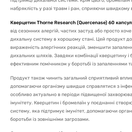
підтримці дихальної системи. Крім цього, бромелаї
набряклість у разі травм і ран, сприяючи швидкому
Кверцетин Thorne Research (Quercenase) 60 капсу
від сезонних алергій, частих застуд або просто хоч
дихальну систему в хорошому стані. Цей продукт д
вираженість алергічних реакцій, зменшити запаленн
дихальних шляхів. Завдяки комбінації кверцетину і б
ефективним помічником у боротьбі із запаленнями т
Продукт також чинить загальний сприятливий вплив
допомагаючи організму швидше справлятися з інфек
особливо актуально в періоди підвищеної захворюва
імунітету. Кверцетин і бромелаїн у поєднанні ство
систему, яка підтримує імунітет, допомагаючи орган
боротьби із зовнішніми загрозами.