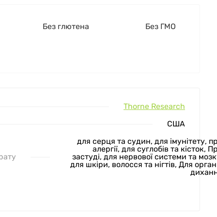
Без глютена
Без ГМО
Thorne Research
США
для серця та судин, для імунітету, п
алергії, для суглобів та кісток, П
рату
застуді, для нервової системи та мозк
для шкіри, волосся та нігтів, Для орган
дихан