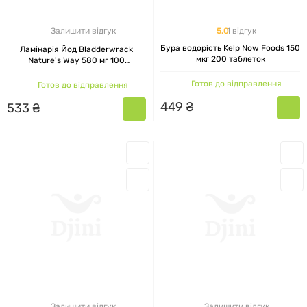
5.0
1 відгук
Залишити відгук
Бура водорість Kelp Now Foods 150
Ламінарія Йод Bladderwrack
мкг 200 таблеток
Nature's Way 580 мг 100
вегетаріанських капсул
Готов до відправлення
Готов до відправлення
449
₴
533
₴
Залишити відгук
Залишити відгук