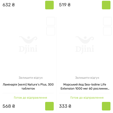
632
₴
519
₴
Залишити відгук
Залишити відгук
Ламінарія (келп) Nature's Plus, 300
Морський йод Sea-Iodine Life
таблеток
Extension 1000 мкг 60 рослинних
капсул
Готов до відправлення
Готов до відправлення
568
₴
333
₴