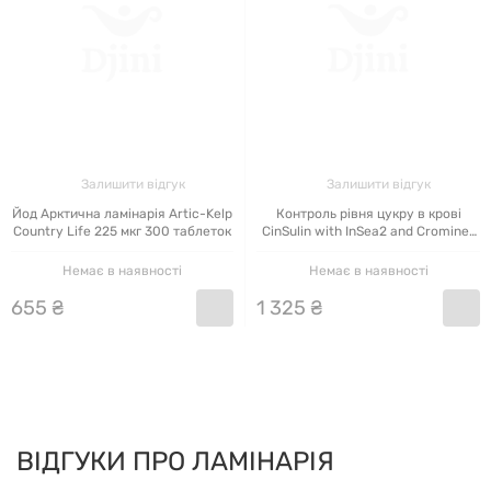
Залишити відгук
Залишити відгук
Йод Арктична ламінарія Artic-Kelp
Контроль рівня цукру в крові
Country Life 225 мкг 300 таблеток
CinSulin with InSea2 and Crominex
3 plus Life Extension 90 капсул
Немає в наявності
Немає в наявності
655
₴
1
325
₴
ВІДГУКИ ПРО ЛАМІНАРІЯ