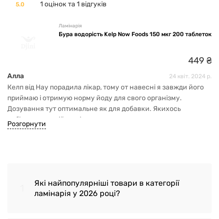
1 оцінок та 1 відгуків
5.0
Ламінарія
Бура водорість Kelp Now Foods 150 мкг 200 таблеток
449
₴
Алла
24 квіт. 2024 р.
Келп від Нау порадила лікар, тому от навесні я завжди його
приймаю і отримую норму йоду для свого організму.
Дозування тут оптимальне як для добавки. Якихось
побічних реакцій не відчула.
Розгорнути
Які найпопулярніші товари в категорії
1
ламінарія у 2026 році?