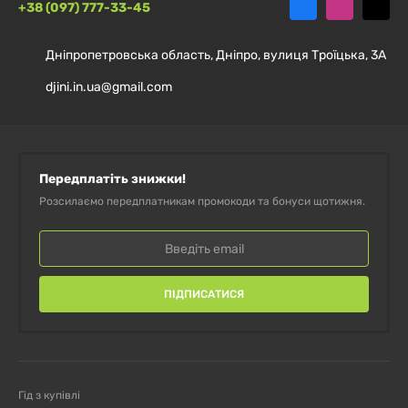
+38 (097) 777-33-45
капсул
Дніпропетровська область, Дніпро, вулиця Троїцька, 3А
Ламінарія морська капуста Kelp
Seaweed Solaray 550 мг 100 капсул
djini.in.ua@gmail.com
Ламінарія Kelp IronFlex, 250 таблеток
Передплатіть знижки!
Розсилаємо передплатникам промокоди та бонуси щотижня.
ПІДПИСАТИСЯ
Гід з купівлі