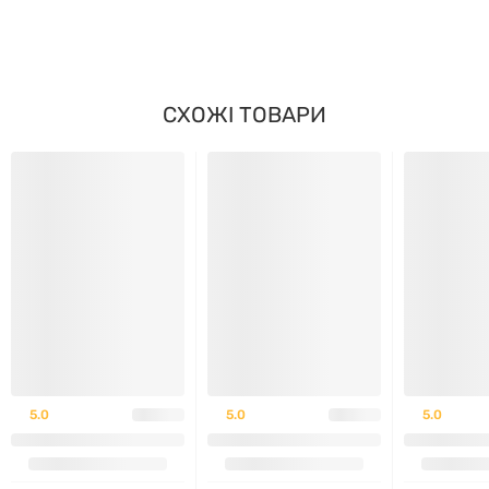
ПОРЦІЮ
НОРМИ*
LuteinRich® лютеїн (з
екстракту квіток
Tagetes
40 мг
—
СХОЖІ ТОВАРИ
erecta
)
Зеаксантин (з
Tagetes
7 мг
—
erecta
)
* Для зазначених інгредієнтів добова норма (%DV) може бути не
встановлена.
Інші інгредієнти
Оболонка софтгелю: желатин, очищена вода,
5.0
5.0
5.0
гліцерин, аннато; олія сафлорової та лляної олії;
жовтий бджолиний віск; лецитин соняшниковий