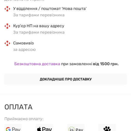
ОСНОВНІ ОСОБЛИВОСТІ
У відділення / поштомат 'Нова пошта'
За тарифами перевізника
Стандартизований лютеїн LuteinRich®:
із
Кур'єр НП на вашу адресу
екстракту квіток чорнобривців, згідно з
За тарифами перевізника
етикеткою.
Самовивіз
за адресою
Зеаксантин у складі:
комплементарний
каротиноїд із тих самих рослинних джерел.
Безкоштовна доставка
при замовленні
від 1500 грн.
Зручний формат:
1 софтгель — 1 порція; легко
ДОКЛАДНІШЕ ПРО ДОСТАВКУ
включати до раціону вдома чи в дорозі.
Прозора інформація:
кількості інгредієнтів
наведено відповідно до Supplement Facts
ОПЛАТА
виробника.
Приймаємо оплату: