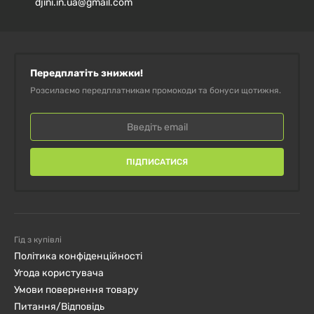
djini.in.ua@gmail.com
інформацію на етикетці виробника.
У разі індивідуальної чутливості до компонентів
припиніть вживання.
Передплатіть знижки!
Розсилаємо передплатникам промокоди та бонуси щотижня.
Період вагітності/лактації, прийом лікарських
засобів або особливі стани — застосовуйте лише
після консультації з фахівцем.
ПІДПИСАТИСЯ
Зберігати щільно закритим у сухому,
прохолодному місці,
поза доступом дітей
.
LuteinRich® — зареєстрована торгова марка InovoBiologic Inc.
Гід з купівлі
Політика конфіденційності
Угода користувача
Умови повернення товару
Питання/Відповідь