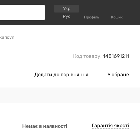
Укр
Рус
Профіль
Кошик
 капсул
Код товару:
1481691211
Додати до порівняння
У обране
Гарантія якості
Немає в наявності