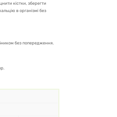
цнити кістки, зберегти
альцію в організмі без
бником без попередження.
ир.