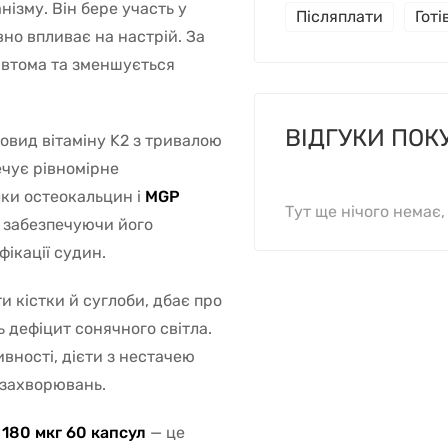
анізму. Він бере участь у
Післяплати
Гот
вно впливає на настрій. За
є втома та зменшується
ВІДГУКИ ПОК
овид вітаміну K2 з тривалою
ечує рівномірне
лки остеокальцин і
MGP
Тут ще нічого немає
, забезпечуючи його
ікації судин.
и кістки й суглоби, дбає про
ь дефіцит сонячного світла.
ивності, дієти з нестачею
я захворювань.
 180 мкг 60 капсул
— це