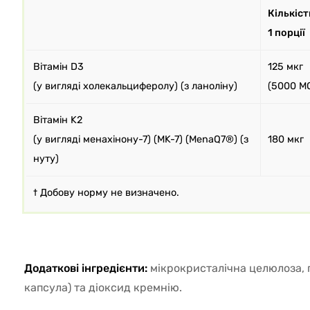
Кількіст
1 порції
Вітамін D3
125 мкг
(у вигляді холекальциферолу) (з ланоліну)
(5000 М
Вітамін K2
(у вигляді менахінону-7) (MK-7) (MenaQ7®) (з
180 мкг
нуту)
† Добову норму не визначено.
Додаткові інгредієнти:
мікрокристалічна целюлоза, 
капсула) та діоксид кремнію.