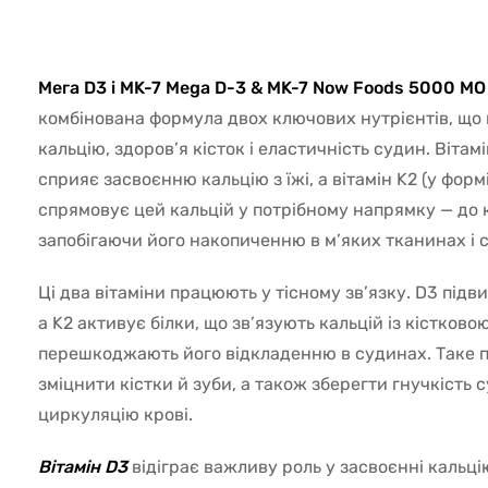
1905
Мега D3 і MK-7 Mega D-3 & MK-7 Now Foods 5000 МО
комбінована формула двох ключових нутрієнтів, що 
кальцію, здоров’я кісток і еластичність судин. Віта
сприяє засвоєнню кальцію з їжі, а вітамін K2 (у форм
спрямовує цей кальцій у потрібному напрямку — до к
запобігаючи його накопиченню в м’яких тканинах і с
Ці два вітаміни працюють у тісному зв’язку. D3 підви
а K2 активує білки, що зв’язують кальцій із кістков
перешкоджають його відкладенню в судинах. Таке 
зміцнити кістки й зуби, а також зберегти гнучкість 
циркуляцію крові.
Вітамін D3
відіграє важливу роль у засвоєнні кальці