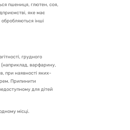
ся пшениця, глютен, соя,
дприємстві, яке має
 обробляються інші
гітності, грудного
 (наприклад, варфарину,
в, при наявності яких-
арем. Припинити
 недоступному для дітей
одному місці.