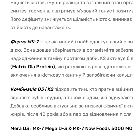
міцність кісток, імунні реакції та загальний стан орг
синтезі гормонів, підтримує м’язовий тонус і позити
його дефіциту знижується щільність кісток, виника
стійкість до навантажень.
Форма MK-7
— це активний і найбіодоступніший різн
дією. Вона довше зберігається в організмі та забезп
надходження вітаміну протягом доби. K2 активує бі
(Matrix Gla Protein)
, які регулюють розподіл кальцію
включення в кісткову тканину й запобігаючи кальциф
Комбінація D3 і K2
підходить тим, хто прагне зміцнит
здоров’я зубів і судин, а також людям, які відчувают
Добавка особливо актуальна за низької фізичної акт
жирів, після 40 років або в період відновлення післ
Мега D3 і MK-7 Mega D-3 & MK-7 Now Foods 5000 МО