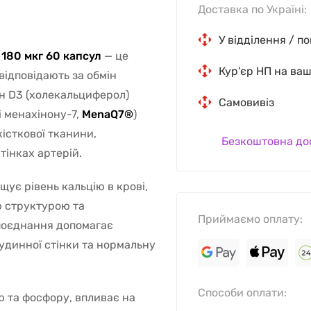
Доставка по Україні:
У відділення / п
 180 мкг 60 капсул
— це
Кур'єр НП на ва
відповідають за обмін
мін D3 (холекальциферол)
Самовивіз
і менахінону-7,
MenaQ7®
)
істкової тканини,
Безкоштовна до
тінках артерій.
щує рівень кальцію в крові,
ою структурою та
Приймаємо оплату:
поєднання допомагає
судинної стінки та нормальну
Способи оплати:
ю та фосфору, впливає на