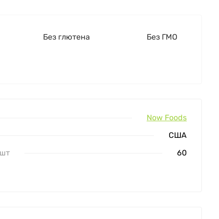
Без глютена
Без ГМО
Now Foods
США
 шт
60