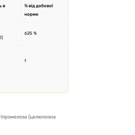
ь в
% від добової
норми
625 %
О)
†
гіпромелоза (целюлозна