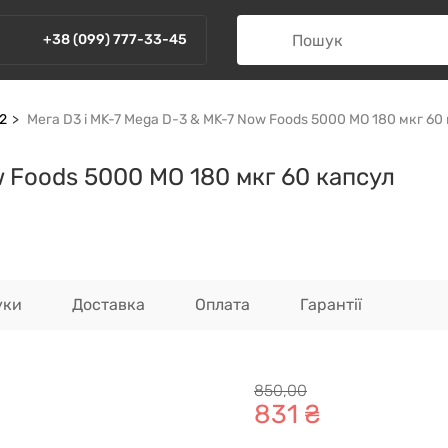
+38 (099) 777-33-45
К2
Мега D3 і MK-7 Mega D-3 & MK-7 Now Foods 5000 МО 180 мкг 60
w Foods 5000 МО 180 мкг 60 капсул
уки
Доставка
Оплата
Гарантії
850
,
00
831
₴