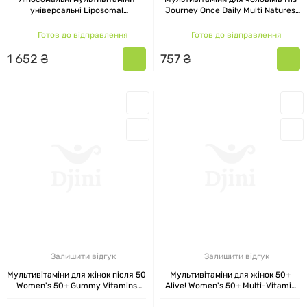
універсальні Liposomal
Journey Once Daily Multi Natures
Multivitamin Universal Solaray 60
Plus 30 таблеток
капсул
Готов до відправлення
Готов до відправлення
1
652
₴
757
₴
Залишити відгук
Залишити відгук
Мультивітаміни для жінок після 50
Мультивітаміни для жінок 50+
Women's 50+ Gummy Vitamins
Alive! Women's 50+ Multi-Vitamin
Nature's Way Суміш ягід 60
Nature's Way 60 таблеток