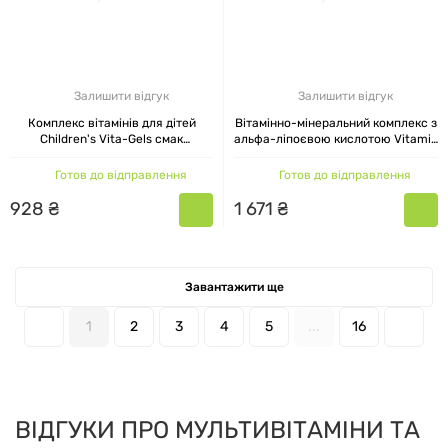
Залишити відгук
Залишити відгук
Комплекс вітамінів для дітей
Вітамінно-мінеральний комплекс з
Children's Vita-Gels смак
альфа-ліпоєвою кислотою Vitamin
апельсина Nature's Plus, 90
Kick MST 120 таблеток
капсул
Готов до відправлення
Готов до відправлення
928
₴
1
671
₴
Завантажити ще
1
2
3
4
5
...
16
ВІДГУКИ ПРО МУЛЬТИВІТАМІНИ ТА