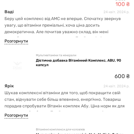
100
₴
Ваді
24 квіт. 2024 р.
Беру цей комплекс від AMC не вперше. Спочатку звернув
увагу, що вітаміни преміальні, хоча ціна досить
демократична. Але почитав уважно склад, він мені
сподобався, все чесно та прозоро. Приймав 1 місяць.
Розгорнути
Самопочуття гарне було. Тепер от в період весни вирішив
повторити курс. Рекомендую, дуже збалансований
Мультивітаміни та мінерали
комплекс вітамінів та основних мінералів.
Дієтична добавка Вітамінний Комплекс, ABU, 90
капсул
600
₴
Ярік
24 квіт. 2024 р.
Шукав комплексні вітаміни для того, щоб покращити свій
стан, відчувати себе більш впевнено, енергічно. Товариш
порадив спробувати Вітамін комплек Абу. Ціна норм як для
комплексної добавки. Приймаю, поки що з плюсів те, що
Розгорнути
менше турбує сонливість.
Вітамінні комплекси для чоловіків