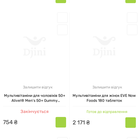
Залишити відгук
Залишити відгук
Мультивітаміни для чоловіків 50+
Мультивітаміни для жінок EVE Now
Alive!® Men’s 50+ Gummy
Foods 180 таблеток
Multivitamin Nature's Way
Фруктовий смак 60 жувальних
Закінчується
Готов до відправлення
цукерок
754
₴
2
171
₴