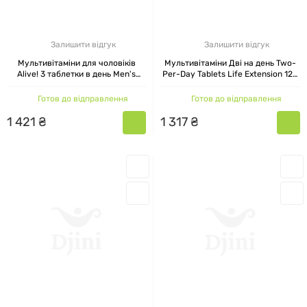
Залишити відгук
Залишити відгук
Мультивітаміни для чоловіків
Мультивітаміни Дві на день Two-
Alive! 3 таблетки в день Men's
Per-Day Tablets Life Extension 120
Multi Nature's Way 90 таблеток
таблеток
Готов до відправлення
Готов до відправлення
1
421
₴
1
317
₴