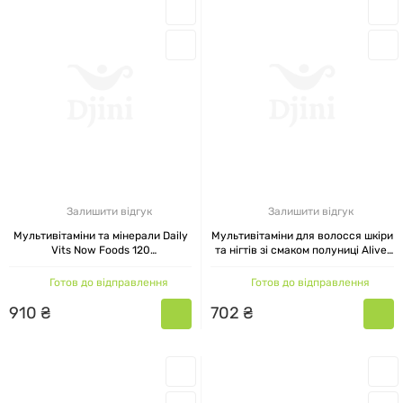
Залишити відгук
Залишити відгук
Мультивітаміни та мінерали Daily
Мультивітаміни для волосся шкіри
Vits Now Foods 120
та нігтів зі смаком полуниці Alive!
вегетаріанських капсул
Hair Skin & Nails Multivitamin
Nature's Way 60 капсул
Готов до відправлення
Готов до відправлення
910
₴
702
₴