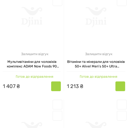
Залишити відгук
Залишити відгук
Мультивітаміни для чоловіків
Вітаміни та мінерали для чоловіків
комплекс ADAM Now Foods 90
50+ Alive! Men's 50+ Ultra
м'яких капсул
Multivitamin Nature's Way 60
таблеток
Готов до відправлення
Готов до відправлення
1
407
₴
1
213
₴