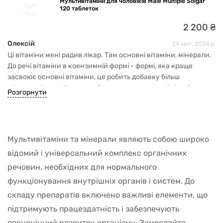
Мультивітаміни для чоловіків Male Multiple Solgar
120 таблеток
2
200
₴
Олексій
24 квіт. 2024 р.
Ці вітаміни мені радив лікар. Там основні вітаміни, мінерали.
До речі вітаміни в коензимній формі - формі, яка краще
засвоює основні вітаміни, це робить добавку більш
ефективнішою. Ціна звичайно кусається, але ці вітаміни того
Розгорнути
вартують. Приймаю їх курсами по 1-2 місяці на рік, з
інтервалом півроку.
Мультивітаміни та мінерали являють собою широко
відомий і універсальний комплекс органічних
речовин, необхідних для нормального
функціонування внутрішніх органів і систем. До
складу препаратів включено важливі елементи, що
підтримують працездатність і забезпечують
повноцінний розвиток організму. Замовляйте