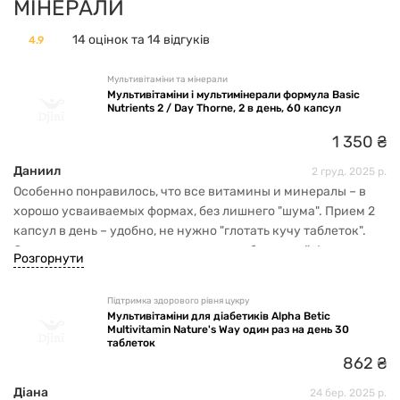
МІНЕРАЛИ
14 оцінок та 14 відгуків
4.9
Мультивітаміни та мінерали
Мультивітаміни і мультимінерали формула Basic
Nutrients 2 / Day Thorne, 2 в день, 60 капсул
1
350
₴
Даниил
2 груд. 2025 р.
Особенно понравилось, что все витамины и минералы – в
хорошо усваиваемых формах, без лишнего "шума". Прием 2
капсул в день – удобно, не нужно "глотать кучу таблеток".
Ощущение, что организм получает необходимый фундамент
Розгорнути
для здоровья.
Підтримка здорового рівня цукру
Мультивітаміни для діабетиків Alpha Betic
Multivitamin Nature's Way один раз на день 30
таблеток
862
₴
Діана
24 бер. 2025 р.