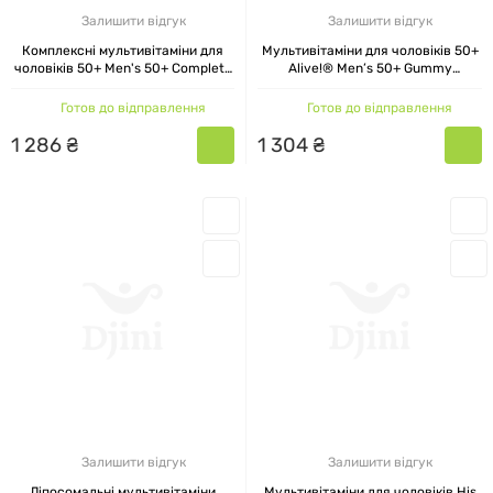
Залишити відгук
Залишити відгук
Комплексні мультивітаміни для
Мультивітаміни для чоловіків 50+
чоловіків 50+ Men's 50+ Complete
Alive!® Men’s 50+ Gummy
Multivitamin Alive! Nature's Way,
Multivitamin Nature's Way
130 таблеток
Фруктовий смак 150 жувальних
Готов до відправлення
Готов до відправлення
таблеток
1
286
₴
1
304
₴
Залишити відгук
Залишити відгук
Ліпосомальні мультивітаміни
Мультивітаміни для чоловіків His