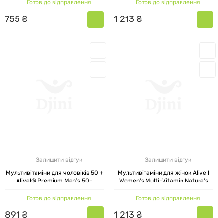
жувальних цукерок
Готов до відправлення
Готов до відправлення
755
₴
1
213
₴
Залишити відгук
Залишити відгук
Мультивітаміни для чоловіків 50 +
Мультивітаміни для жінок Alive !
Alive!® Premium Men’s 50+
Women's Multi-Vitamin Nature's
Gummy Multivitamin Nature's Way
Way 60 таблеток
75 жувальних цукерок
Готов до відправлення
Готов до відправлення
891
₴
1
213
₴