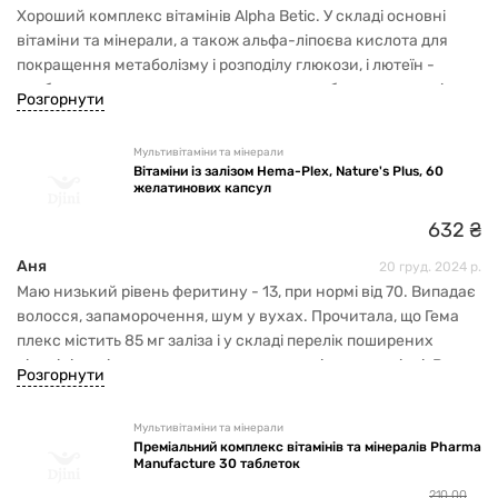
Хороший комплекс вітамінів Alpha Betic. У складі основні
вітаміни та мінерали, а також альфа-ліпоєва кислота для
покращення метаболізму і розподілу глюкози, і лютеїн -
особливо для тих, хто має одночасно проблеми з зором і
Розгорнути
метаболізмом глюкози. Ціна як для такого препарату з його
дією нормальна. Я готова купувати ще.
Мультивітаміни та мінерали
Вітаміни із залізом Hema-Plex, Nature's Plus, 60
желатинових капсул
632
₴
Аня
20 груд. 2024 р.
Маю низький рівень феритину - 13, при нормі від 70. Випадає
волосся, запаморочення, шум у вухах. Прочитала, що Гема
плекс містить 85 мг заліза і у складі перелік поширених
вітамінів, які покращують засвоєння заліза в організмі. В
Розгорнути
капсулах зручно приймати. Проблем зі шлунком після
прийому не відчула.
Мультивітаміни та мінерали
Преміальний комплекс вітамінів та мінералів Pharma
Manufacture 30 таблеток
210
,
00