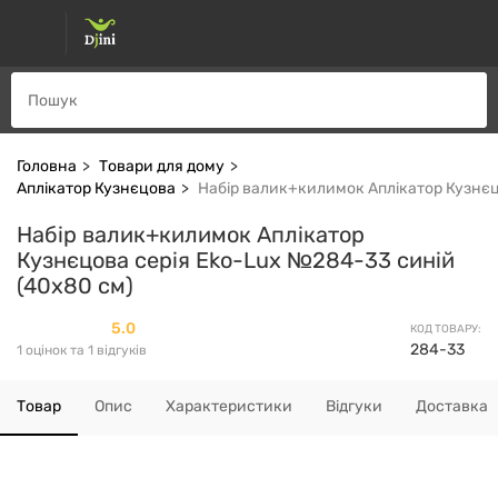
Головна
Товари для дому
Аплікатор Кузнєцова
Набір валик+килимок Аплікатор Кузнєц
Набір валик+килимок Аплікатор
Кузнєцова серія Eko-Lux №284-33 синій
(40х80 см)
5.0
КОД ТОВАРУ:
284-33
1 оцінок та 1 відгуків
Товар
Опис
Характеристики
Відгуки
Доставка