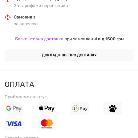
Параметри:
За тарифами перевізника
* Ширина 40 см
Самовивіз
* Довжина 80 см
за адресою
* Діаметр 27 мм
* Кількість голок - 284
Безкоштовна доставка
при замовленні
від 1500 грн.
* Вага 400 г
* Матеріал: пластик
ДОКЛАДНІШЕ ПРО ДОСТАВКУ
Вид масажу: акупунктурний, точковий, шиацу/
акупунктура, антицелюлітний.
ОПЛАТА
Приймаємо оплату: