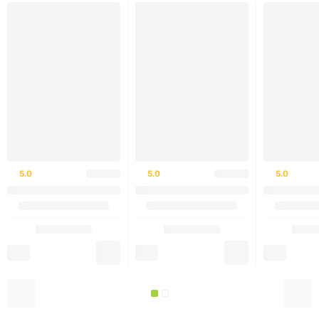
Цетеарилглюкозид
Тетранатрій EDTA
Аллантоїн
РЕКОМЕНДАЦІЇ З ВИКОРИСТАННЯ
5.0
5.0
5.0
Наносьте дезодорант на чисту, суху шкіру під
пахвами. Уникайте нанесення на подразнену або
пошкоджену шкіру. При появі почервоніння або
свербежу припиніть використання.
ЗАСТЕРЕЖЕННЯ