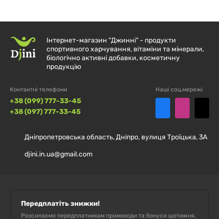
Тільки для зовнішнього застосування. Тримайте
подалі від дітей. Зберігати в сухому прохолодному
місці, уникаючи прямих сонячних променів.
Інтернет-магазин "Джинні" - продукти
спортивного харчування, вітаміни та мінерали,
біологічно активні добавки, косметичну
ПЕРЕВАГИ
продукцію
Контактні телефони
Натуральна формула без агресивних хімічних
Наші соц.мережі
+38 (099) 777-33-45
компонентів
+38 (097) 777-33-45
Тривалий захист від запаху
Дніпропетровська область, Дніпро, вулиця Троїцька, 3А
Дбайливий догляд за шкірою
djini.in.ua@gmail.com
Приємний свіжий аромат розмарину та лаванди
Передплатіть знижки!
Розсилаємо передплатникам промокоди та бонуси щотижня.