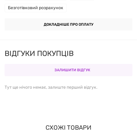
шкіри.
Безготівковий розрахунок
СКЛАД
ДОКЛАДНІШЕ ПРО ОПЛАТУ
Пропілен гліколь (рослинного походження)
ВІДГУКИ ПОКУПЦІВ
Вода
Стеарат натрію
ЗАЛИШИТИ ВІДГУК
Гідрокарбонат натрію (харчова сода)
Тут ще нічого немає, залиште перший відгук.
Рослинні екстракти розмарину, лаванди,
евкаліпту
Ароматизатори
СХОЖІ ТОВАРИ
Етилгексилгліцерин