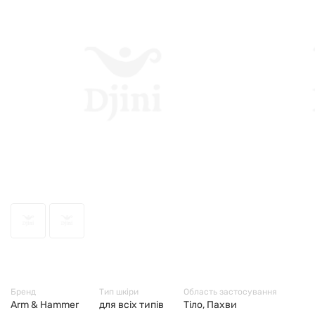
43167
Бренд
Тип шкіри
Область застосування
Arm & Hammer
для всіх типів
Тіло, Пахви