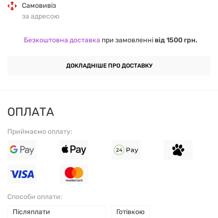
Самовивіз
за адресою
ОСОБЛИВОСТІ ПРОДУКТУ
Безкоштовна доставка
при замовленні
від 1500 грн.
Ефективно поглинає неприємні запахи,
ДОКЛАДНІШЕ ПРО ДОСТАВКУ
забезпечуючи свіжість протягом усього дня.
Натуральні екстракти рослин (розмарин, лаванда,
евкаліпт) сприяють догляду за шкірою та надають
ОПЛАТА
приємного аромату.
Приймаємо оплату:
Без алюмінію, парабенів та фталатів – безпечний
вибір для щоденного використання.
Не залишає білих слідів на одязі.
Способи оплати:
Підходить для чоловіків і жінок з будь-яким типом
Післяплати
Готівкою